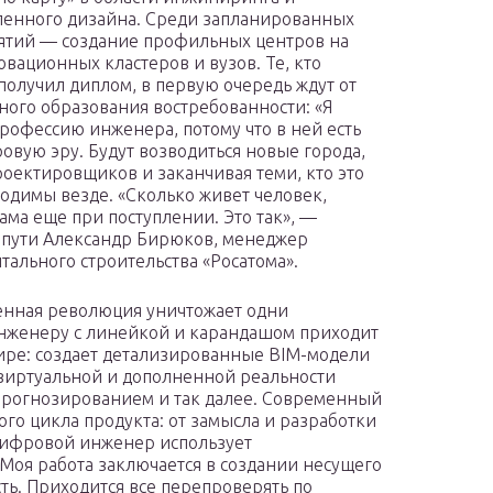
енного дизайна. Среди запланированных
тий — создание профильных центров на
овационных кластеров и вузов. Те, кто
получил диплом, в первую очередь ждут от
ого образования востребованности: «Я
рофессию инженера, потому что в ней есть
вую эру. Будут возводиться новые города,
оектировщиков и заканчивая теми, кто это
одимы везде. «Сколько живет человек,
ама еще при поступлении. Это так», —
 пути Александр Бирюков, менеджер
тального строительства «Росатома».
енная революция уничтожает одни
инженеру с линейкой и карандашом приходит
ире: создает детализированные BIM-модели
виртуальной и дополненной реальности
прогнозированием и так далее. Современный
го цикла продукта: от замысла и разработки
х цифровой инженер использует
оя работа заключается в создании несущего
сть. Приходится все перепроверять по