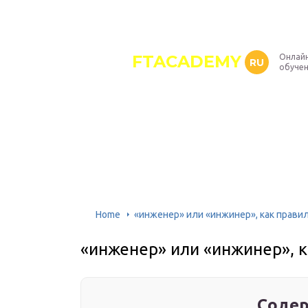
FTACADEMY
Онлайн
RU
обуче
Home
«инженер» или «инжинер», как прави
«инженер» или «инжинер», к
Содер