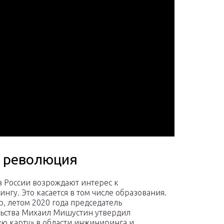
и революция
в России возрождают интерес к
нгу. Это касается в том числе образования.
, летом 2020 года председатель
ьства Михаил Мишустин утвердил
ю карту» в области инжиниринга и