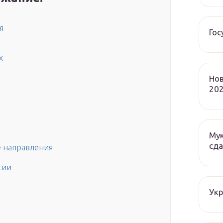
я
Гос
х
Нов
202
Мук
сда
е направления
сии
Ук