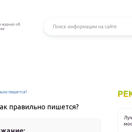
-журнал об
нии
РЕ
льно пишется?
ак правильно пишется?
Луч
мос
жание: