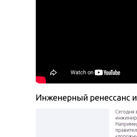
Инженерный ренессанс 
Сегодня 
инжинири
Например
правител
«дорожну