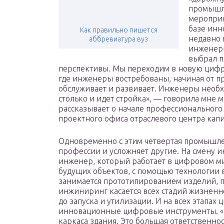
промышл
мероприя
базе инн
Как правильно пишется
недавно 
аббревиатура вуз
инженерн
выбрал п
перспективы. Мы переходим в новую цифро
где инженеры востребованы, начиная от пр
обслуживает и развивает. Инженеры необх
столько и идет стройка», — говорила мне м
рассказывает о начале профессионального
проектного офиса отраслевого центра капи
Одновременно с этим четвертая промышл
профессии и усложняет другие. На смену 
инженер, который работает в цифровом м
будущих объектов, с помощью технологии 
занимается прототипированием изделий, 
инжиниринг касается всех стадий жизненно
до запуска и утилизации. И на всех этапа
инновационные цифровые инструменты. «М
каркаса здания. Это большая ответственно