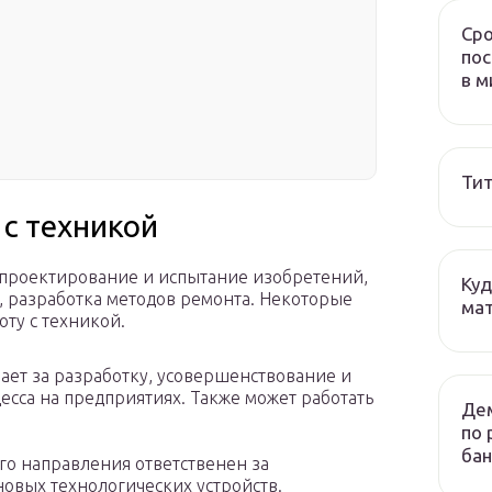
Сро
пос
в м
Тит
 с техникой
 проектирование и испытание изобретений,
Куд
, разработка методов ремонта. Некоторые
мат
ту с техникой.
ает за разработку, усовершенствование и
сса на предприятиях. Также может работать
Дем
по 
бан
го направления ответственен за
новых технологических устройств.