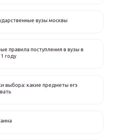
ударственные вузы москвы
ые правила поступления в вузы в
1 году
и выбора: какие предметы егэ
вать
раина