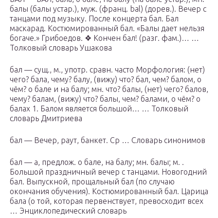
балы (балы устар.), муж. (франц. bal) (дорев.). Вечер с
танцами под музыку. После концерта бал. Бал
маскарад. Костюмированный бал. «Балы дает нельзя
богаче.» Грибоедов. ❖ Кончен бал! (разг. фам.)… …
Толковый словарь Ушакова
бал — сущ., м., употр. сравн. часто Морфология: (нет)
чего? бала, чему? балу, (вижу) что? бал, чем? балом, о
чём? о бале и на балу; мн. что? балы, (нет) чего? балов,
чему? балам, (вижу) что? балы, чем? балами, о чём? о
балах 1. Балом является большой… … Толковый
словарь Дмитриева
бал — Вечер, раут, банкет. Ср … Словарь синонимов
бал — а, предлож. о бале, на балу; мн. балы; м. .
Большой праздничный вечер с танцами. Новогодний
бал. Выпускной, прощальный бал (по случаю
окончания обучения). Костюмированный бал. Царица
бала (о той, которая первенствует, превосходит всех
… Энциклопедический словарь