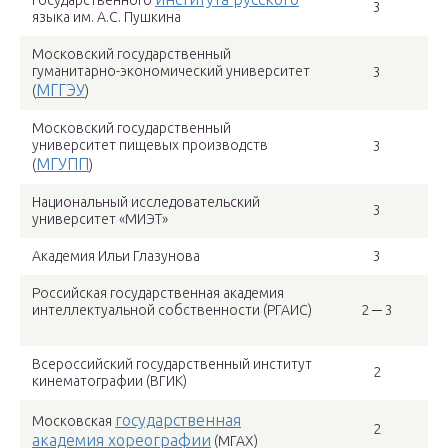
Государственного
3
языка им. А.С. Пушкина
Московский государственный
гуманитарно-экономический университет
3
МГГЭУ
(
)
Московский государственный
университет пищевых производств
3
МГУПП
(
)
Национальный исследовательский
3
университет «МИЭТ»
Академия Ильи Глазунова
3
Российская государственная академия
интеллектуальной собственности (РГАИС)
2 ─ 3
Всероссийский государственный институт
2
кинематографии (ВГИК)
государственная
Московская
2
академия хореографии
(МГАХ)