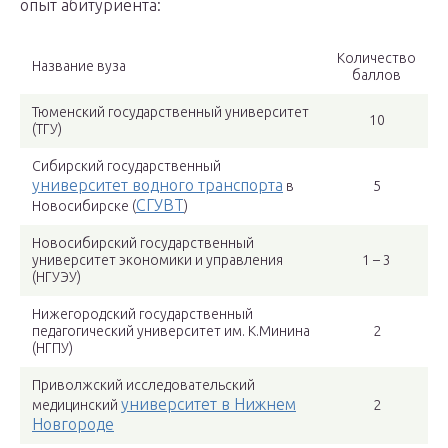
опыт абитуриента:
Количество
Название вуза
баллов
Тюменский государственный университет
10
(ТГУ)
Сибирский государственный
университет водного транспорта
в
5
СГУВТ
Новосибирске (
)
Новосибирский государственный
университет экономики и управления
1 – 3
(НГУЭУ)
Нижегородский государственный
педагогический университет им. К.Минина
2
(НГПУ)
Приволжский исследовательский
университет в Нижнем
медицинский
2
Новгороде