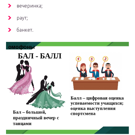
вечеринка;
раут;
банкет.