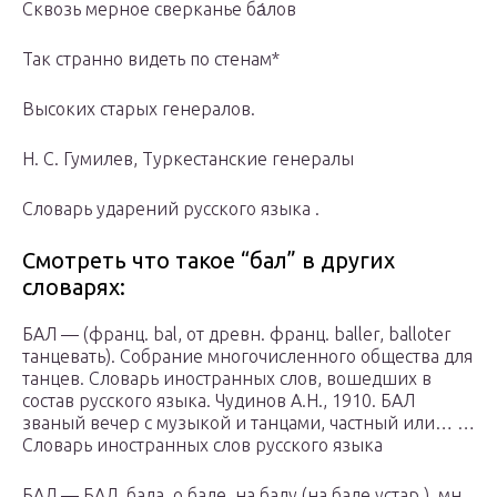
Сквозь мерное сверканье ба́лов
Так странно видеть по стенам*
Высоких старых генералов.
Н. С. Гумилев, Туркестанские генералы
Словарь ударений русского языка .
Смотреть что такое “бал” в других
словарях:
БАЛ — (франц. bal, от древн. франц. baller, balloter
танцевать). Собрание многочисленного общества для
танцев. Словарь иностранных слов, вошедших в
состав русского языка. Чудинов А.Н., 1910. БАЛ
званый вечер с музыкой и танцами, частный или… …
Словарь иностранных слов русского языка
БАЛ — БАЛ, бала, о бале, на балу (на бале устар.), мн.