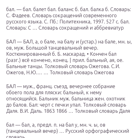
бал. — бал. балет бал. баланс б. бал. балка б. Словарь:
С. Фадеев. Словарь сокращений современного
русского языка. С. Пб.: Политехника, 1997. 527 с. бал.
Словарь: С … Словарь сокращений и аббревиатур
БАЛ — БАЛ, а, о бале, на балу и (устар.) на бале, мн. ы,
ов, муж. Большой танцевальный вечер.
Костюмированный б. Б. маскарад. • Кончен бал
(разг.) всё кончено, конец. | прил. бальный, ая, ое.
Бальные танцы. Толковый словарь Ожегова. С.И.
Ожегов, Н.Ю.… … Толковый словарь Ожегова
БАЛ — муж., франц. съезд, вечернее собрание
обоего пола для пляски: бальный, к нему
относящийся. Бальник муж. бальница жен. охотник
до балов. Бал: черт с печки упал. Толковый словарь
Даля. В.И. Даль. 1863 1866 … Толковый словарь Даля
бал — бал, а, предл. п. на бал у, мн. ч. ы, ов
(танцевальный вечер) … Русский орфографический
словарь