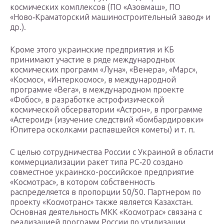
космических комплексов (ПО «Азовмаш», ПО
«Ново‑Краматорский машиностроительный завод» и
др.).
Кроме этого украинские предприятия и КБ
принимают участие в ряде международных
космических программ «Луна», «Венера», «Марс»,
«Космос», «Интеркосмос», в международной
программе «Вега», в международном проекте
«Фобос», в разработке астрофизической
космической обсерватории «Астрон», в программе
«Астероид» (изучение следствий «бомбардировки»
Юпитера осколками распавшейся кометы) и т. п.
С целью сотрудничества России с Украиной в области
коммерциализации ракет типа РС‑20 создано
совместное украинско-российское предприятие
«Космотрас», в котором собственность
распределяется в пропорции 50/50. Партнером по
проекту «Космотранс» также является Казахстан.
Основная деятельность МКК «Космотрас» связана с
реализацией программ России по утилизации