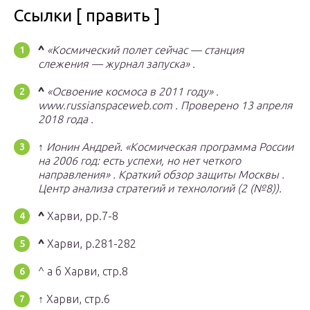
Ссылки [ править ]
^
«Космический полет сейчас — станция
слежения — журнал запуска» .
^
«Освоение космоса в 2011 году»
.
www.russianspaceweb.com
.
Проверено
13 апреля
2018 года
.
↑
Ионин Андрей.
«Космическая программа России
на 2006 год: есть успехи, но нет четкого
направления»
.
Краткий обзор защиты Москвы
.
Центр анализа стратегий и технологий
(2 (№8)).
^
Харви, pp.7-8
^
Харви, p.281-282
^ а б Харви, стр.8
↑
Харви, стр.6