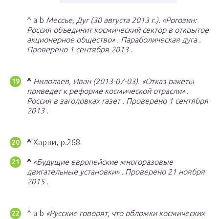
^ a b
Мессье, Дуг (30 августа 2013 г.).
«Рогозин:
Россия объединит космический сектор в открытое
акционерное общество»
.
Параболическая дуга
.
Проверено 1
сентября 2013
.
^
Нилолаев, Иван (2013-07-03).
«Отказ ракеты
приведет к реформе космической отрасли»
.
Россия в заголовках газет
.
Проверено 1
сентября
2013
.
^
Харви, p.268
^
«Будущие европейские многоразовые
двигательные установки»
.
Проверено
21 ноября
2015
.
^ a b
«Русские говорят, что обломки космических