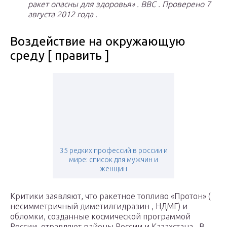
ракет опасны для здоровья»
.
BBC
.
Проверено
7
августа
2012 года
.
Воздействие на окружающую
среду [ править ]
35 редких профессий в россии и
мире: список для мужчин и
женщин
Критики заявляют, что ракетное топливо «Протон» (
несимметричный диметилгидразин , НДМГ) и
обломки, созданные космической программой
России, отравляют районы России и Казахстана . В