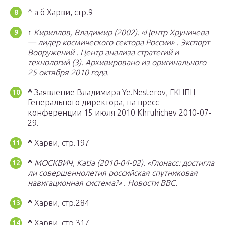
^ а б Харви, стр.9
↑
Кириллов, Владимир (2002).
«Центр Хруничева
— лидер космического сектора России»
.
Экспорт
Вооружений
.
Центр анализа стратегий и
технологий
(3).
Архивировано из
оригинального
25 октября 2010 года.
^
Заявление Владимира Ye.Nesterov, ГКНПЦ
Генерального директора, на пресс —
конференции 15 июля 2010 Khruhichev 2010-07-
29.
^
Харви, стр.197
^
МОСКВИЧ, Katia (2010-04-02).
«Глонасс: достигла
ли совершеннолетия российская спутниковая
навигационная система?»
.
Новости BBC.
^
Харви, стр.284
^
Харви, стр.317