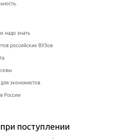
ьность.
х надо знать
тов российских ВУЗов
та
осквы
 для экономистов
в России
 при поступлении