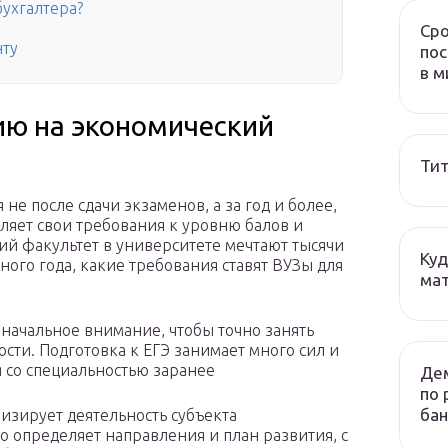
бухгалтера?
Сро
нту
пос
в м
ию на экономический
Тит
не после сдачи экзаменов, а за год и более,
ляет свои требования к уровню балов и
ий факультет в университете мечтают тысячи
Куд
ного года, какие требования ставят ВУЗы для
мат
оначальное внимание, чтобы точно занять
сти. Подготовка к ЕГЭ занимает много сил и
 со специальностью заранее
Дем
по 
бан
изирует деятельность субъекта
го определяет направления и план развития, с