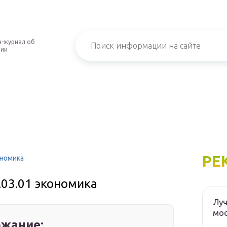
-журнал об
нии
РЕ
ономика
.03.01 экономика
Луч
мос
жание: