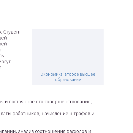
. Студент
шей
ией
ю
ть
могут
я
Экономика: второе высшее
образование
ы и постоянное его совершенствование;
платы работников, начисление штрафов и
мпании, анализ соотношения расходов и