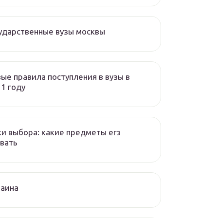
ударственные вузы москвы
ые правила поступления в вузы в
1 году
и выбора: какие предметы егэ
вать
раина