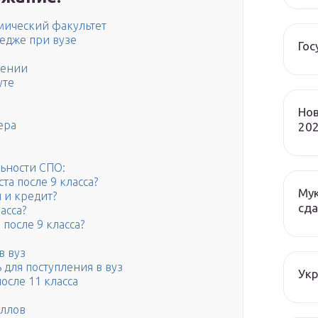
мический факультет
едже при вузе
Гос
лении
уте
Нов
ера
202
ьности СПО:
та после 9 класса?
Мук
 и кредит?
сда
асса?
 после 9 класса?
в вуз
 для поступления в вуз
Ук
осле 11 класса
аллов