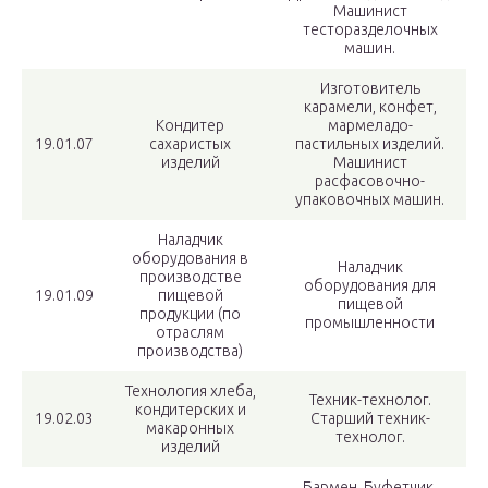
Машинист
тесторазделочных
машин.
Изготовитель
карамели, конфет,
Кондитер
мармеладо-
19.01.07
сахаристых
пастильных изделий.
изделий
Машинист
расфасовочно-
упаковочных машин.
Наладчик
оборудования в
Наладчик
производстве
оборудования для
19.01.09
пищевой
пищевой
продукции (по
промышленности
отраслям
производства)
Технология хлеба,
Техник-технолог.
кондитерских и
19.02.03
Старший техник-
макаронных
технолог.
изделий
Бармен. Буфетчик.