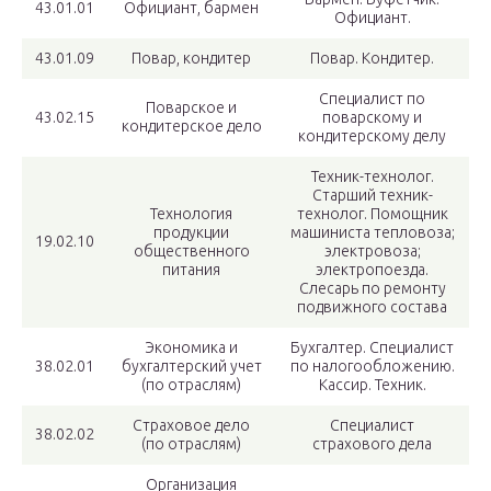
43.01.01
Официант, бармен
Официант.
43.01.09
Повар, кондитер
Повар. Кондитер.
Специалист по
Поварское и
43.02.15
поварскому и
кондитерское дело
кондитерскому делу
Техник-технолог.
Старший техник-
Технология
технолог. Помощник
продукции
машиниста тепловоза;
19.02.10
общественного
электровоза;
питания
электропоезда.
Слесарь по ремонту
подвижного состава
Экономика и
Бухгалтер. Специалист
38.02.01
бухгалтерский учет
по налогообложению.
(по отраслям)
Кассир. Техник.
Страховое дело
Специалист
38.02.02
(по отраслям)
страхового дела
Организация