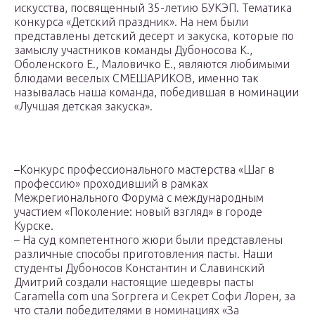
искусства, посвященный 35-летию БУКЭП. Тематика
конкурса «Детский праздник». На нем были
представлены детский десерт и закуска, которые по
замыслу участников команды Дубоносова К.,
Оболенского Е., Маловичко Е., являются любимыми
блюдами веселых СМЕШАРИКОВ, именно так
называлась наша команда, победившая в номинации
«Лучшая детская закуска».
–Конкурс профессионального мастерства «Шаг в
профессию» проходивший в рамках
Межрегионального Форума с международным
участием «Поколение: новый взгляд» в городе
Курске.
– На суд компетентного жюри были представлены
различные способы приготовления пасты. Наши
студенты Дубоносов Константин и Славинский
Дмитрий создали настоящие шедевры пасты
Caramella com una Sorprera и Секрет Софи Лорен, за
что стали победителями в номинациях «За