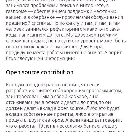
занимался проблемами поиска в интернете, в
газпроме — обеспечением поддержки нефтяных
вышек, а в сбербанке — проблемами обслуживания
кредитной системы. Но по факту и там, и там, и там
человек занимался рефакторингом какого-то Java-
кода, написанном до него. Мы доверяем громким
словам кандидата, но по сути его уровень может быть
не так высок, как он сам считает. Для Егора
предыдуще места работы ничего не значат. А верит
Егор следующей информации:
Open source contribution
Егор уже неоднократно говорил, что если
разработчик считает себя хорошим программистом,
заинтересованным в своей карьере, а не
отсиживающем в офисе с девяти до пяти, то он
должен делать вклад в open source. Либо это будет
вклад в собственные проекты, либо в открытые
продукты других авторов. А если кандидат говорит,
что отработал 10 лет в нескольких банках, а еще у
него жена и ребенок и поэтому он не делает вклад в