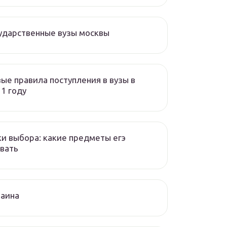
ударственные вузы москвы
ые правила поступления в вузы в
1 году
и выбора: какие предметы егэ
вать
раина