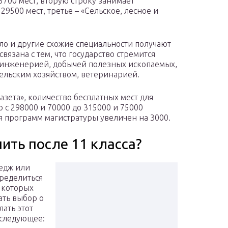
5700 мест, вторую строку занимает
9500 мест, третье – «Сельское, лесное и
ело и другие схожие специальности получают
язана с тем, что государство стремится
с инженерией, добычей полезных ископаемых,
льским хозяйством, ветеринарией.
газета», количество бесплатных мест для
 с 298000 и 70000 до 315000 и 75000
я программ магистратуры увеличен на 3000.
пить после 11 класса?
ледж или
пределиться
 которых
ать выбор о
лать этот
 следующее: