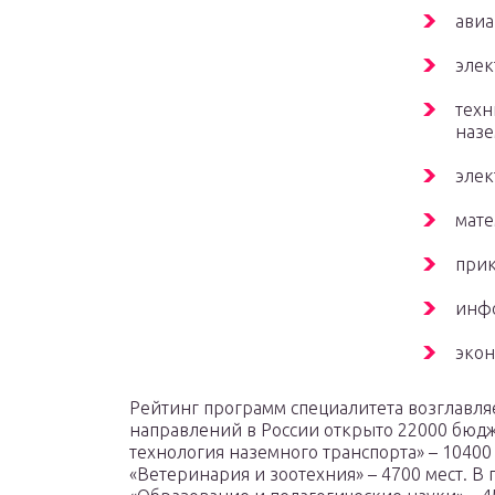
авиа
элек
техн
назе
элек
мате
прик
инфо
экон
Рейтинг программ специалитета возглавляе
направлений в России открыто 22000 бюдж
технология наземного транспорта» – 10400 
«Ветеринария и зоотехния» – 4700 мест. В