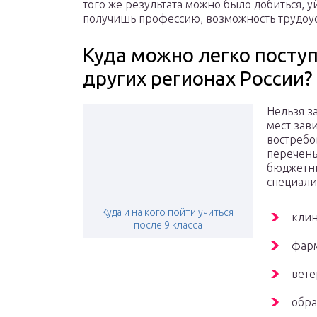
того же результата можно было добиться, уй
получишь профессию, возможность трудоус
Куда можно легко поступ
других регионах России?
Нельзя з
мест зав
востребо
перечень
бюджетны
специали
Куда и на кого пойти учиться
клин
после 9 класса
фар
вете
обра