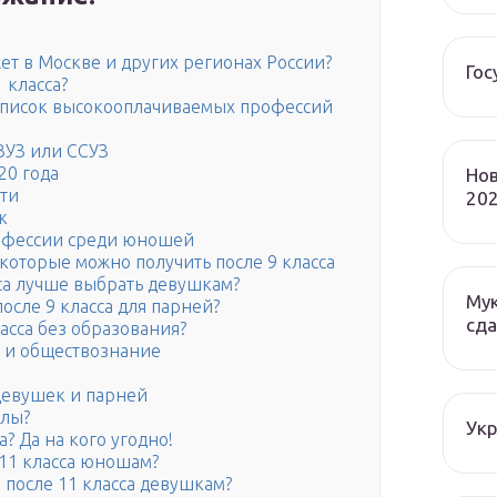
ет в Москве и других регионах России?
Гос
 класса?
: список высокооплачиваемых профессий
 ВУЗ или ССУЗ
20 года
Нов
ти
202
к
офессии среди юношей
которые можно получить после 9 класса
са лучше выбрать девушкам?
Мук
осле 9 класса для парней?
сда
асса без образования?
) и обществознание
девушек и парней
олы?
Ук
а? Да на кого угодно!
е 11 класса юношам?
я после 11 класса девушкам?