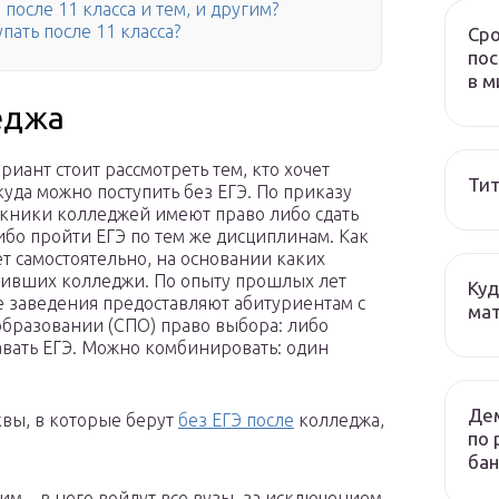
 после 11 класса и тем, и другим?
пать после 11 класса?
Сро
пос
в м
еджа
иант стоит рассмотреть тем, кто хочет
Тит
куда можно поступить без ЕГЭ. По приказу
скники колледжей имеют право либо сдать
ибо пройти ЕГЭ по тем же дисциплинам. Как
ет самостоятельно, на основании каких
чивших колледжи. По опыту прошлых лет
Куд
е заведения предоставляют абитуриентам с
мат
бразовании (СПО) право выбора: либо
авать ЕГЭ. Можно комбинировать: один
Дем
квы, в которые берут
без ЕГЭ после
колледжа,
по 
бан
м – в него войдут все вузы, за исключением