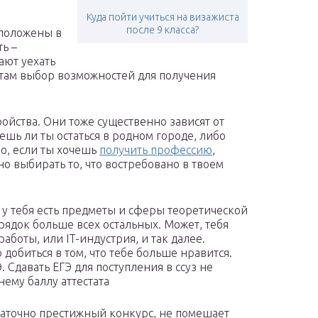
Куда пойти учиться на визажиста
после 9 класса?
сположены в
ь –
ают уехать
 там выбор возможностей для получения
ойства. Они тоже существенно зависят от
шь ли ты остаться в родном городе, либо
но, если ты хочешь
получить профессию
,
но выбирать то, что востребовано в твоем
 у тебя есть предметы и сферы теоретической
рядок больше всех остальных. Может, тебя
боты, или IT-индустрия, и так далее.
добиться в том, что тебе больше нравится.
. Сдавать ЕГЭ для поступления в ссуз не
нему баллу аттестата
статочно престижный конкурс, не помешает