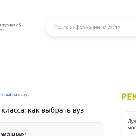
-журнал об
нии
РЕ
как выбрать вуз
 класса: как выбрать вуз
Луч
мос
жание: