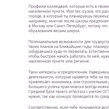
Профили колледжей, которые есть в твоем
населенном пункте. Или тех ссузов, что ра
городе, в который ты планируешь переехат
например, многие после школы предпочит
в Москву или Санкт-Петербург, потому что
образования весьма широк.
Потенциальные возможности для трудоустр
твоих планов на ближайшие годы: планируе
собираешься куда-то переехать. Естествен
чтобы быстрее начать работать по ней, нуж
населенном пункте или регионе.
Твои интересы и предпочтения. Наверняка
деятельности, которые нравятся тебе на по
привлекает экономика, или строительные ра
Большего успеха практически всегда можно 
Средний балл твоего аттестата с учетом ОГЭ
нужно, так как конкурс проводится по сред
Соответственно, если тебе понравился до