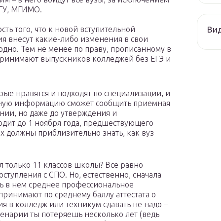
МГУ, МГИМО.
Ви
сть того, что к новой вступительной
я внесут какие-либо изменения в свои
одно. Тем не менее по праву, прописанному в
 принимают выпускников колледжей без ЕГЭ и
ые нравятся и подходят по специализации, и
очную информацию сможет сообщить приемная
нии, но даже до утверждения и
одит до 1 ноября года, предшествующего
х должны приблизительно знать, как вуз
л только 11 классов школы? Все равно
ступления с СПО. Но, естественно, сначала
ть в нем среднее профессиональное
ы принимают по среднему баллу аттестата о
ия в колледж или техникум сдавать не надо –
сценарии ты потеряешь несколько лет (ведь