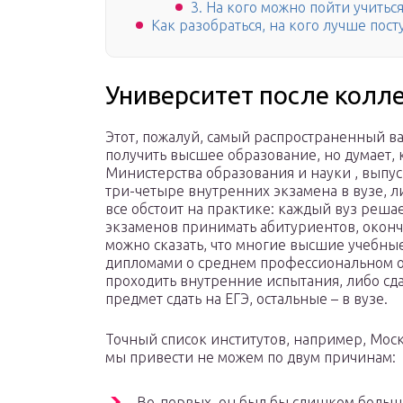
3. На кого можно пойти учиться
Как разобраться, на кого лучше посту
Университет после колл
Этот, пожалуй, самый распространенный вар
получить высшее образование, но думает, 
Министерства образования и науки , выпу
три-четыре внутренних экзамена в вузе, л
все обстоит на практике: каждый вуз реша
экзаменов принимать абитуриентов, окон
можно сказать, что многие высшие учебны
дипломами о среднем профессиональном о
проходить внутренние испытания, либо сд
предмет сдать на ЕГЭ, остальные – в вузе.
Точный список институтов, например, Мос
мы привести не можем по двум причинам:
Во-первых, он был бы слишком больши