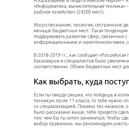
«Образование и педагогические науки» – 4
«Информатика, вычислительная техника» – 2
рыбное хозяйство» (24200 мест).
Искусствознание, теология, сестринское д
меньше бюджетных мест. Такая тенденция св
поддерживать развитие сфер, связанных 
информационными и нанотехнологиями, се
В 2018-2019 гг., как сообщает «Российская 
бакалавров и специалистов было увеличено
соответственно. Объем бюджетных мест дл
Как выбрать, куда посту
Если ты твердо решил, что пойдешь в кол
техникум после 11 класса, то тебе нужно о
со специализацией. Помимо тех нюансов, о
было рассказано выше, тебе придется сдел
том, чем бы ты хотел заниматься. Чтобы сде
выбор правильно, мы рекомендуем учесть