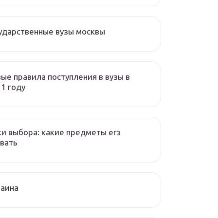
ударственные вузы москвы
ые правила поступления в вузы в
1 году
и выбора: какие предметы егэ
вать
раина