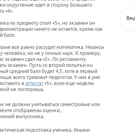
ики округление идет в сторону большего
ь «4».
Ви
ика по предмету стоит «5», но экзамен он
администрации ничего не остается, кроме как
й балл.
орые все равно рассудит математика. Нюансы
 человека, но не у точных наук. К примеру,
но экзамен сдал на «2». По регламенту
ть экзамен. Пусть со второй попытки он
ный средний балл будет 4,5, хотя в первый
льше всего тревожат педагогов. У них в уме
поставить в
аттестат
«5», если еще неделю
тикой не поспоришь.
ток не должны учитываться семестровые или
менте отображены оценки,
наний выпускника.
актическая подготовка ученика. Иными