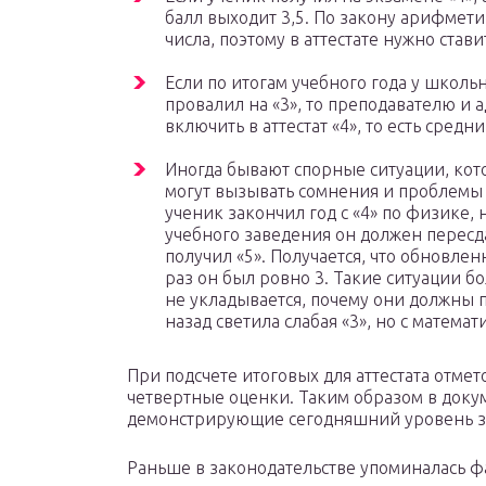
балл выходит 3,5. По закону арифмет
числа, поэтому в аттестате нужно ставит
Если по итогам учебного года у школьн
провалил на «3», то преподавателю и 
включить в аттестат «4», то есть средни
Иногда бывают спорные ситуации, кот
могут вызывать сомнения и проблемы у
ученик закончил год с «4» по физике, 
учебного заведения он должен пересда
получил «5». Получается, что обновлен
раз он был ровно 3. Такие ситуации бо
не укладывается, почему они должны 
назад светила слабая «3», но с матема
При подсчете итоговых для аттестата отме
четвертные оценки. Таким образом в доку
демонстрирующие сегодняшний уровень з
Раньше в законодательстве упоминалась ф