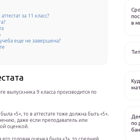
Сро
аттестат за 11 класс?
пос
та?
в м
та
а
 учеба еще не завершена?
те
Тит
естата
Куд
мат
те выпускника 9 класса производится по
была «5», то в аттестате тоже должна быть «5».
Дем
нению, даже если преподаватель или
по 
той оценкой.
бан
а его годовая оценка была «3», то средний