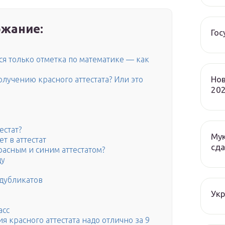
жание:
Гос
ется только отметка по математике — как
Нов
лучению красного аттестата? Или это
202
тестат?
Мук
т в аттестат
сда
расным и синим аттестатом?
ду
 дубликатов
Ук
асс
я красного аттестата надо отлично за 9