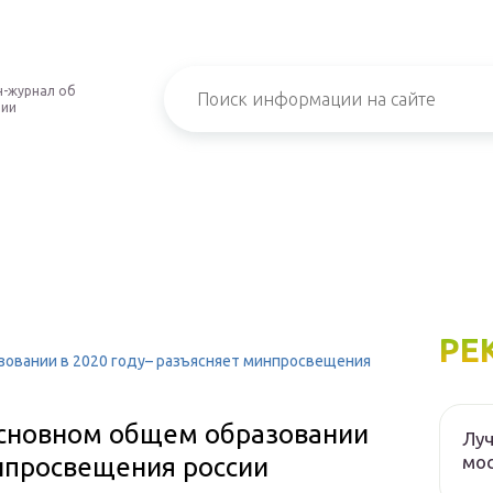
-журнал об
нии
РЕ
зовании в 2020 году– разъясняет минпросвещения
 основном общем образовании
Луч
мос
инпросвещения россии