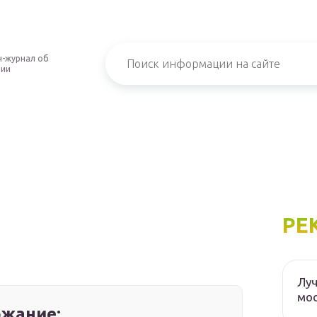
-журнал об
нии
РЕ
Луч
мос
жание: