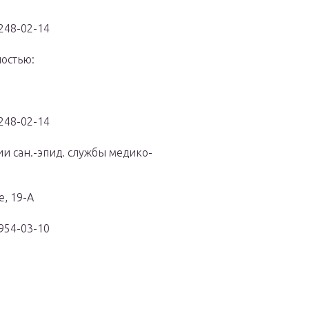
 248-02-14
остью:
 248-02-14
и сан.-эпид. службы медико-
е, 19-А
 954-03-10