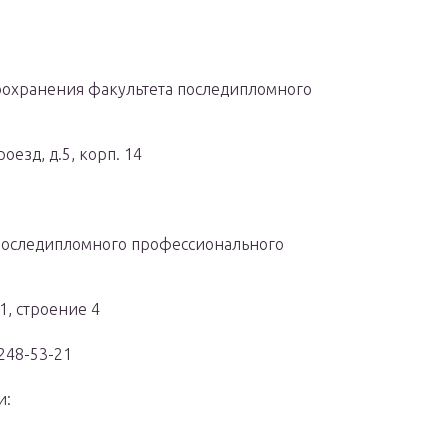
оохранения факультета последипломного
оезд, д.5, корп. 14
последипломного профессионального
11, строение 4
 248-53-21
и: