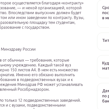
оторое осуществляется благодаря «контракту»
Сро
азование, — и некой организацией, которой
пос
ство. Впоследствии выпускник должен будет
в м
 том или ином заведении по контракту. Вузы,
разовательную площадку тем студентам,
разование с государством.
Тит
 Минздраву России
в от обычных — требования, которые
Куд
льному учреждению. Каждый такой вуз
мат
ерно 150 листов A4. В нем есть множество
орматив. Именно его обязано выполнить
бования в подведомственных вузах и к
чреждения Минздрав РФ может устанавливать
овленный Рособрнадзором.
Дем
по 
ло только 12 подведомственных заведений.
бан
ется и с вузами, подведомственными