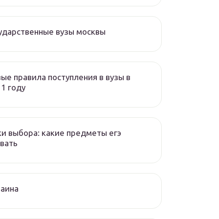
ударственные вузы москвы
ые правила поступления в вузы в
1 году
и выбора: какие предметы егэ
вать
раина