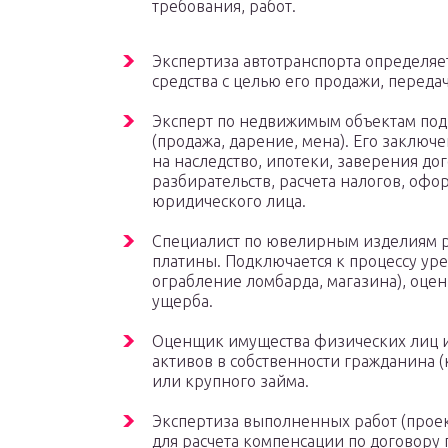
требования, работ.
Экспертиза автотранспорта определяе
средства с целью его продажи, переда
Эксперт по недвижимым объектам подк
(продажа, дарение, мена). Его заклю
на наследство, ипотеки, заверения до
разбирательств, расчета налогов, офо
юридического лица.
Специалист по ювелирным изделиям ра
платины. Подключается к процессу ур
ограбление ломбарда, магазина), оце
ущерба.
Оценщик имущества физических лиц и
активов в собственности гражданина 
или крупного займа.
Экспертиза выполненных работ (проек
для расчета компенсации по договору 