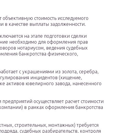
т объективную стоимость исследуемого
чи в качестве выплаты задолженности.
лючается на этапе подготовки сделки
чение необходимо для оформления прав
говоров нотариусом, ведения судебных
рмления банкротства физического,
ботает с украшениями из золота, серебра,
егулирования инцидентов (хищение,
нке активов ювелирного завода, нанесенного
 предприятий осуществляет расчет стоимости
(компании) в рамках оформления банкротства
тных, строительных, монтажных) требуется
подряда, судебных разбирательств, контроля