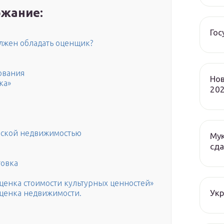
жание:
Гос
лжен обладать оценщик?
ования
Нов
ка»
202
еской недвижимостью
Мук
сда
товка
енка стоимости культурных ценностей»
Ук
енка недвижимости.