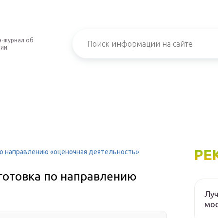
-журнал об
нии
РЕ
о направлению «оценочная деятельность»
готовка по направлению
Луч
мос