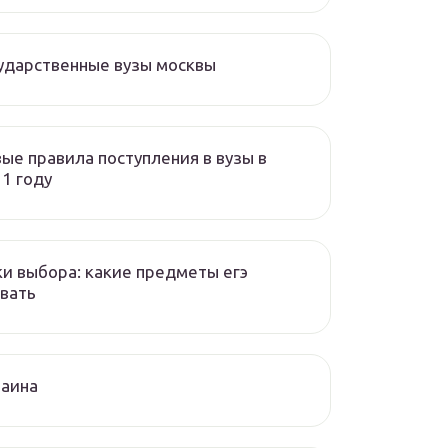
ударственные вузы москвы
ые правила поступления в вузы в
1 году
и выбора: какие предметы егэ
вать
раина