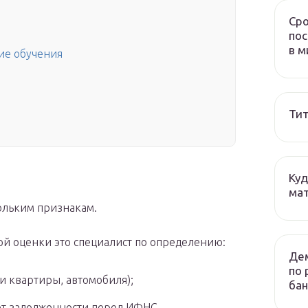
Сро
пос
в м
ие обучения
Тит
Куд
мат
ольким признакам.
ой оценки это специалист по определению:
Дем
по 
и квартиры, автомобиля);
бан
ет задолженности перед ИФНС,