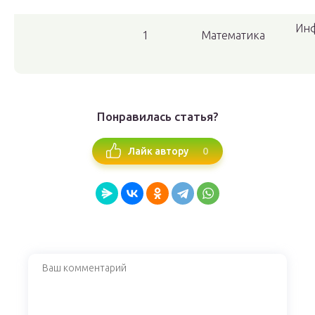
Ин
1
Математика
Понравилась статья?
0
Лайк автору