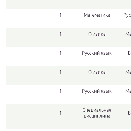
1
Математика
Рус
1
Физика
Ма
1
Русский язык
Б
1
Физика
Ма
1
Русский язык
Ма
Специальная
1
Б
дисциплина