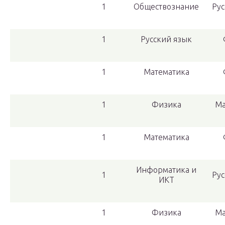
1
Обществознание
Рус
1
Русский язык
1
Математика
1
Физика
Ма
1
Математика
Информатика и
1
Рус
ИКТ
1
Физика
Ма