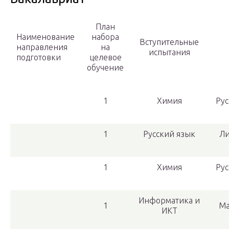
План
Наименование
набора
Вступительные
направления
на
испытания
подготовки
целевое
обучение
1
Химия
Рус
1
Русский язык
Ли
1
Химия
Рус
Информатика и
1
Ма
ИКТ