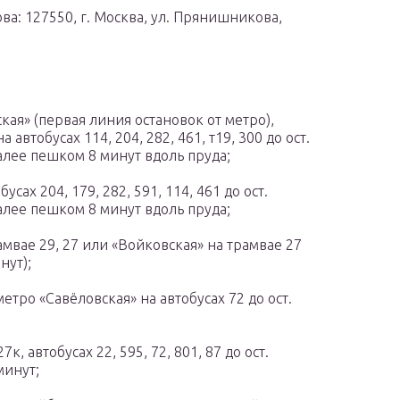
ва: 127550, г. Москва, ул. Прянишникова,
кая» (первая линия остановок от метро),
втобусах 114, 204, 282, 461, т19, 300 до ост.
далее пешком 8 минут вдоль пруда;
сах 204, 179, 282, 591, 114, 461 до ост.
далее пешком 8 минут вдоль пруда;
амвае 29, 27 или «Войковская» на трамвае 27
нут);
етро «Савёловская» на автобусах 72 до ост.
, автобусах 22, 595, 72, 801, 87 до ост.
минут;