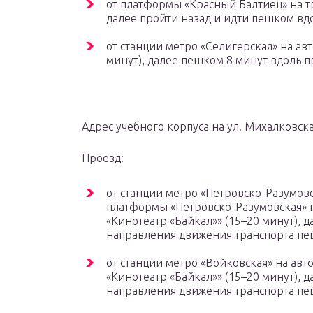
от платформы «Красный Балтиец» на тр
далее пройти назад и идти пешком вдо
от станции метро «Селигерская» на авт
минут), далее пешком 8 минут вдоль п
Адрес учебного корпуса на ул. Михалковская
Проезд:
от станции метро «Петровско-Разумовс
платформы «Петровско-Разумовская» на а
«Кинотеатр «Байкал»» (15–20 минут), 
направления движения транспорта пе
от станции метро «Войковская» на автобу
«Кинотеатр «Байкал»» (15–20 минут), 
направления движения транспорта пе