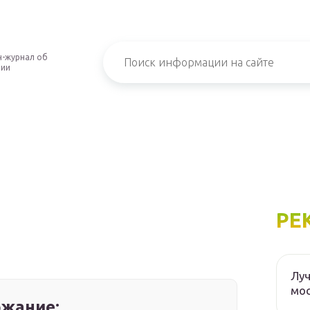
-журнал об
нии
РЕ
Луч
мос
жание: