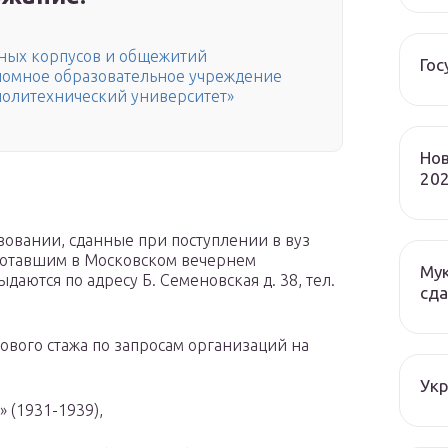
бных корпусов и общежитий
Гос
номное образовательное учреждение
олитехнический университет»
Нов
202
зовании, сданные при поступлении в вуз
ботавшим в Московском вечернем
Мук
аются по адресу Б. Семеновская д. 38, тел.
сда
дового стажа по запросам организаций на
Ук
 (1931-1939),