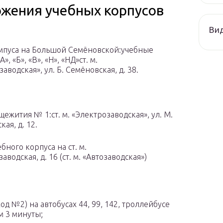
ожения учебных корпусов
Ви
мпуса на Большой Семёновской:учебные
», «Б», «В», «Н», «НД»ст. м.
аводская», ул. Б. Семёновская, д. 38.
ежития № 1:ст. м. «Электрозаводская», ул. М.
ая, д. 12.
бного корпуса на ст. м.
аводская, д. 16 (ст. м. «Автозаводская»)
од №2) на автобусах 44, 99, 142, троллейбусе
м 3 минуты;