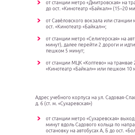
от станции метро «Дмитровская» на тр
до ост. «Кинотеатр «Байкал»» (15–20 ми
от Савёловского вокзала или станции м
ост. «Кинотеатр «Байкал»»;
от станции метро «Селигерская» на авт
минут), далее перейти 2 дороги и ид
пешком 5 минут;
от станции МЦК «Коптево» на трамвае 27к
«Кинотеатр «Байкал»» или пешком 10 
Адрес учебного корпуса на ул. Садовая-Спас
д. 6 (ст. м. «Сухаревская»)
от станции метро «Сухаревская» выхо
минут вдоль Садового кольца по напр
остановку на автобусах А, Б до ост. «Б