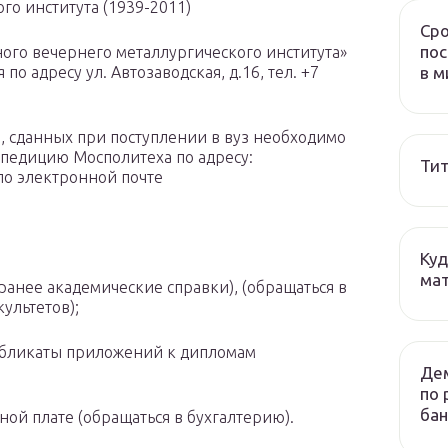
го института (1939-2011)
Сро
пос
го вечернего металлургического института»
в м
по адресу ул. Автозаводская, д.16, тел. +7
, сданных при поступлении в вуз необходимо
спедицию Мосполитеха по адресу:
Тит
 по электронной почте
Куд
мат
ранее академические справки), (обращаться в
ультетов);
убликаты приложений к дипломам
Дем
по 
бан
ой плате (обращаться в бухгалтерию).