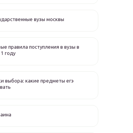
ударственные вузы москвы
ые правила поступления в вузы в
1 году
и выбора: какие предметы егэ
вать
раина