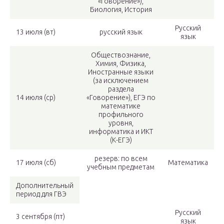
«Говорение»),
Биология, История
Русский
13 июля (вт)
русский язык
язык
Обществознание,
Химия, Физика,
Иностранные языки
(за исключением
раздела
14 июля (ср)
«Говорение»), ЕГЭ по
математике
профильного
уровня,
информатика и ИКТ
(К-ЕГЭ)
резерв: по всем
17 июля (сб)
Математика
учебным предметам
Дополнительный
период для ГВЭ
Русский
3 сентября (пт)
язык