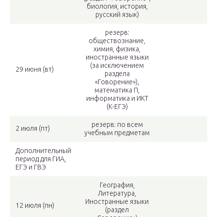
биология, история,
русский язык)
резерв:
обществознание,
химия, физика,
иностранные языки
(за исключением
29 июня (вт)
раздела
«Говорение»),
математика П,
информатика и ИКТ
(К-ЕГЭ)
резерв: по всем
2 июля (пт)
учебным предметам
Дополнительный
период для ГИА,
ЕГЭ и ГВЭ
География,
Литература,
Иностранные языки
12 июля (пн)
(раздел