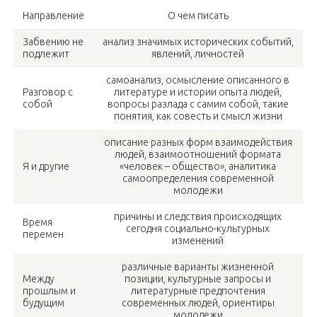
Направление
О чем писать
Забвению не
анализ значимых исторических событий,
подлежит
явлений, личностей
самоанализ, осмысление описанного в
Разговор с
литературе и истории опыта людей,
собой
вопросы разлада с самим собой, такие
понятия, как совесть и смысл жизни
описание разных форм взаимодействия
людей, взаимоотношений формата
Я и другие
«человек – общество», аналитика
самоопределения современной
молодежи
причины и следствия происходящих
Время
сегодня социально-культурных
перемен
изменений
различные варианты жизненной
Между
позиции, культурные запросы и
прошлым и
литературные предпочтения
будущим
современных людей, ориентиры
молодежи