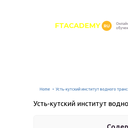
FTACADEMY
Онлайн
RU
обуче
Home
Усть-кутский институт водного тран
Усть-кутский институт водн
Содер