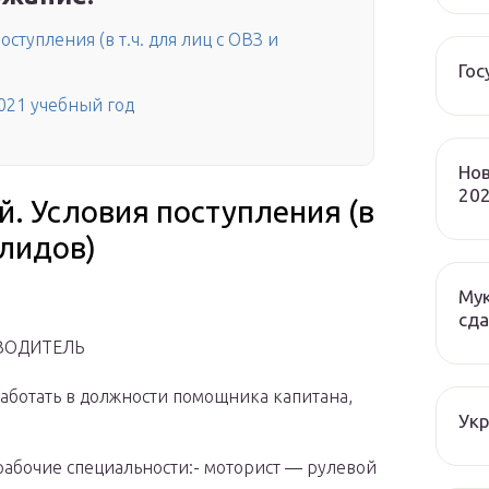
ступления (в т.ч. для лиц с ОВЗ и
Гос
021 учебный год
Нов
202
. Условия поступления (в
алидов)
Мук
сда
ОВОДИТЕЛЬ
аботать в должности помощника капитана,
Ук
рабочие специальности:- моторист — рулевой