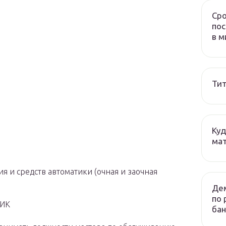
Сро
пос
в м
Тит
Куд
мат
я и средств автоматики (очная и заочная
Дем
по 
НИК
бан