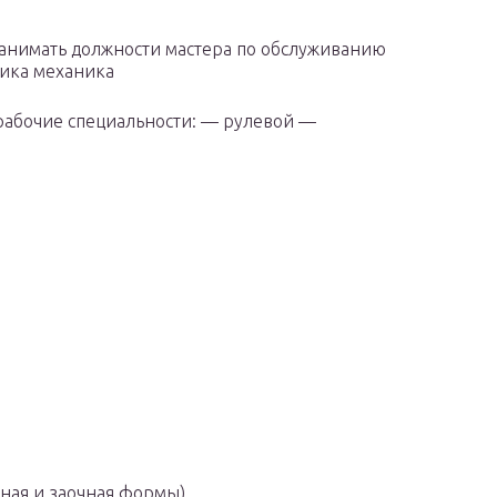
занимать должности мастера по обслуживанию
ника механика
рабочие специальности: — рулевой —
чная и заочная формы)