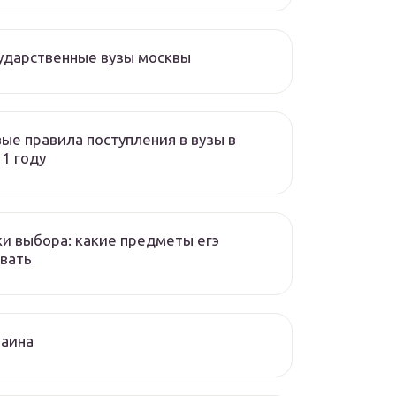
ударственные вузы москвы
ые правила поступления в вузы в
1 году
и выбора: какие предметы егэ
вать
раина