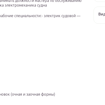
занимать должности мастера по обслуживанию
ка электромеханика судна
Ви
рабочие специальности:- электрик судовой —
новок (очная и заочная формы)