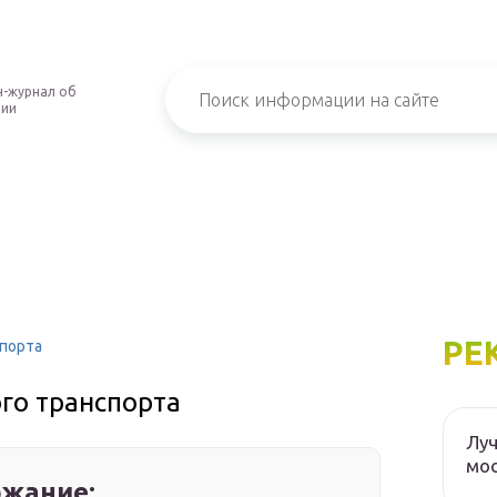
-журнал об
нии
РЕ
спорта
ого транспорта
Луч
мос
жание: