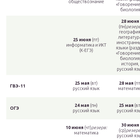
обществознание
«Говорение»
биология
28 июня
(пн)
резер
география
литератур
25 июня
(пт)
иностранн
информатика и ИКТ
языки (разд
(К-ЕГЭ)
«Говорение»
биология
история,
русский яз
25 мая
(вт)
28 мая
(пт
ГВЭ-11
русский язык
математик
24 мая
(пн)
25 мая
(вт
ОГЭ
русский язык
русский яз
30 июня
10 июня
(чт)
резерв:
(ср)
резерв
математика
русский яз