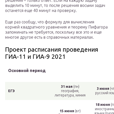
решения – только ответ. Если на каждую задачу
выделить 10 минут, то после решения восьми задач
останется еще 40 минут на проверку.
Еще раз сообщу, что формулу для вычисления
корней квадратного уравнения и теорему Пифагора
запоминать не требуется, поскольку все это и еще
многое другое есть в справочных материалах.
Проект расписания проведения
ГИА-11 и ГИА-9 2021
Основной период
31 мая
(пн)
3 июня
(чт
ЕГЭ
география,
русский яз
литература, химия
18 июня
(п
иностранн
15 июня
(вт)
языки (разд