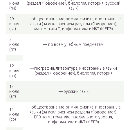
июня
(раздел «Говорение», биология, история, русский
(пн)
язык)
29
— обществознание, химия, физика, иностранные
июня
языки (за исключением раздела «Говорение»),
(вт)
математика П, информатика и ИКТ (К-ЕГЭ)
2
июля
— по всем учебным предметам
(пт)
12
—география, литература, иностранные языки
июля
(раздел «Говорение»), биология, история
(пн)
13
июля
— русский язык
(вт)
— обществознание, химия, физика, иностранные
14
языки (за исключением раздела «Говорение»),
июля
ЕГЭ по математике профильного уровня,
(ср)
информатика и ИКТ (К-ЕГЭ)