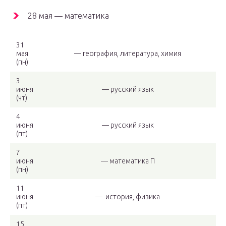
28 мая — математика
31
мая
— география, литература, химия
(пн)
3
июня
— русский язык
(чт)
4
июня
— русский язык
(пт)
7
июня
— математика П
(пн)
11
июня
— история, физика
(пт)
15