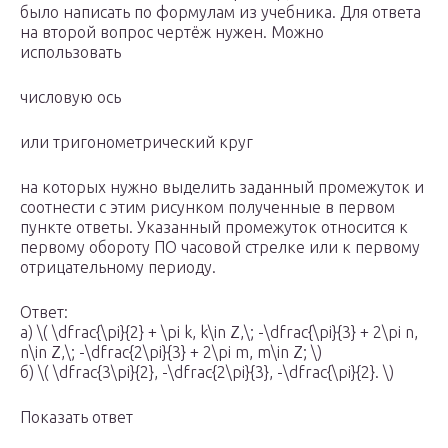
было написать по формулам из учебника. Для ответа
на второй вопрос чертёж нужен. Можно
использовать
числовую ось
или тригонометрический круг
на которых нужно выделить заданный промежуток и
соотнести с этим рисунком полученные в первом
пункте ответы. Указанный промежуток относится к
первому обороту ПО часовой стрелке или к первому
отрицательному периоду.
Ответ:
a) \( \dfrac{\pi}{2} + \pi k, k\in Z,\; -\dfrac{\pi}{3} + 2\pi n,
n\in Z,\; -\dfrac{2\pi}{3} + 2\pi m, m\in Z; \)
б) \( \dfrac{3\pi}{2}, -\dfrac{2\pi}{3}, -\dfrac{\pi}{2}. \)
Показать ответ