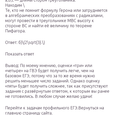
a,b,c — длины сторон треугольника.
Находим \
Те, кто не помнит формулу Герона или затрудняется
в алгебраических преобразованиях с радикалами,
могут провести в треугольнике МВС высоту к
стороне ВС и найти её величину по теореме
Пифагора.
Ответ: б)\(2\sqrt{3}.\)
Показать ответ
Вывод: По моему мнению, оценки «три» или
«четыре» на ГВЭ будет получить легче, чем на
базовом ЕГЭ, потому что за то же время нужно
решить меньшее число заданий. Однако оценку
«пять» будет получить сложнее, так как присутствуют
задания с развёрнутым ответом, к которым вы ранее
не готовились. В любом случае желаю удачи!
Перейти к задачам профильного ЕГЭ.Вернуться на
главную страницу сайта.