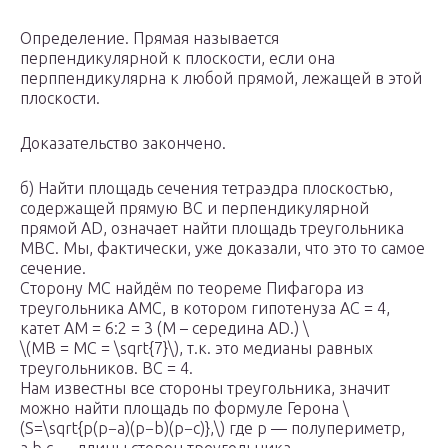
Определение. Прямая называется
перпендикулярной к плоскости, если она
перппендикулярна к любой прямой, лежащей в этой
плоскости.
Доказательство закончено.
б) Найти площадь сечения тетраэдра плоскостью,
содержащей прямую BC и перпендикулярной
прямой AD, означает найти площадь треугольника
MBC. Мы, фактически, уже доказали, что это то самое
сечение.
Сторону МС найдём по теореме Пифагора из
треугольника AMC, в котором гипотенуза AC = 4,
катет АМ = 6:2 = 3 (M – середина AD.) \
\(MB = МС = \sqrt{7}\), т.к. это медианы равных
треугольников. BC = 4.
Нам известны все стороны треугольника, значит
можно найти площадь по формуле Герона \
(S=\sqrt{p(p−a)(p−b)(p−c)},\) где р — полупериметр,