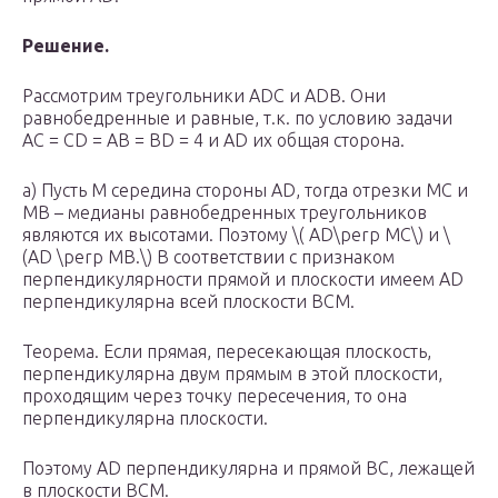
Решение.
Рассмотрим треугольники ADC и ADB. Они
равнобедренные и равные, т.к. по условию задачи
AC = CD = AB = BD = 4 и AD их общая сторона.
а) Пусть M середина стороны AD, тогда отрезки MC и
МВ – медианы равнобедренных треугольников
являются их высотами. Поэтому \( AD\perp MC\) и \
(AD \perp MB.\) В соответствии с признаком
перпендикулярности прямой и плоскости имеем AD
перпендикулярна всей плоскости BCM.
Теорема. Если прямая, пересекающая плоскость,
перпендикулярна двум прямым в этой плоскости,
проходящим через точку пересечения, то она
перпендикулярна плоскости.
Поэтому AD перпендикулярна и прямой BC, лежащей
в плоскости BCM.