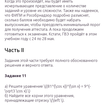
Когда это произойдёт, мы будет иметь
исчерпывающее представление о количестве
заданий и уровне их сложности. Также мы надеемся,
что ФИПИ и Рособрнадзор подробно разъяснят,
сколько баллов необходимо будет набрать
выпускникам, чтобы преодолеть минимальный порог
для получения аттестата. А пока продолжаем
готовиться к экзаменам. Кстати, ГВЭ пройдёт в этом
учебном году с 24 по 28 мая.
Часть II
Задания этой части требуют полного обоснованного
решения и верного ответа.
Задание 11
а) Решите уравнение \((81^{\cos x})^{\sin x} = 9^{-
\sqrt3 \cos x}.\)
б) Найдите все корни этого уравнения,
принадлежащие отрезку \(\left \).