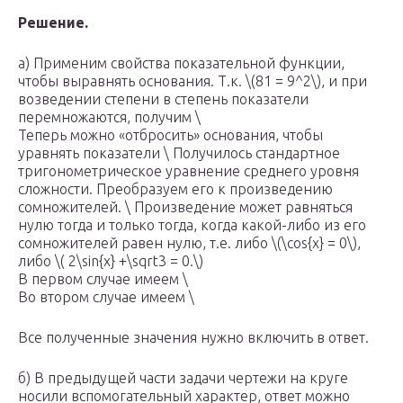
Решение.
а) Применим свойства показательной функции,
чтобы выравнять основания. Т.к. \(81 = 9^2\), и при
возведении степени в степень показатели
перемножаются, получим \
Теперь можно «отбросить» основания, чтобы
уравнять показатели \ Получилось стандартное
тригонометрическое уравнение среднего уровня
сложности. Преобразуем его к произведению
сомножителей. \ Произведение может равняться
нулю тогда и только тогда, когда какой-либо из его
сомножителей равен нулю, т.е. либо \(\cos{x} = 0\),
либо \( 2\sin{x} +\sqrt3 = 0.\)
В первом случае имеем \
Во втором случае имеем \
Все полученные значения нужно включить в ответ.
б) В предыдущей части задачи чертежи на круге
носили вспомогательный характер, ответ можно