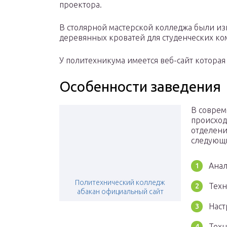
проектора.
В столярной мастерской колледжа были из
деревянных кроватей для студенческих ко
У политехникума имеется веб-сайт которая 
Особенности заведения
В соврем
происход
отделени
следующи
Анал
Политехнический колледж
Техн
абакан официальный сайт
Наст
Техн