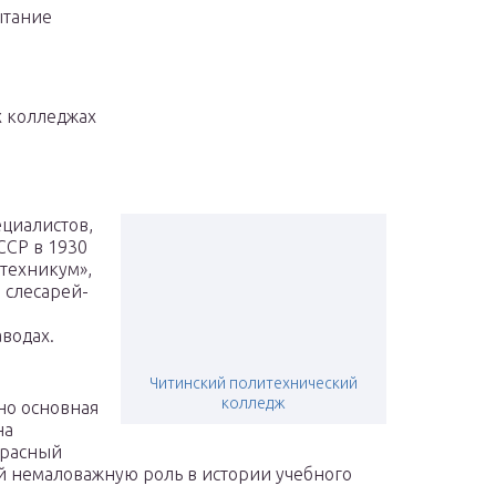
ытание
х колледжах
ециалистов,
ССР в 1930
 техникум»,
 слесарей-
водах.
Читинский политехнический
колледж
но основная
на
Красный
й немаловажную роль в истории учебного