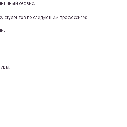
иничный сервис.
ку студентов по следующим профессиям:
и,
туры,