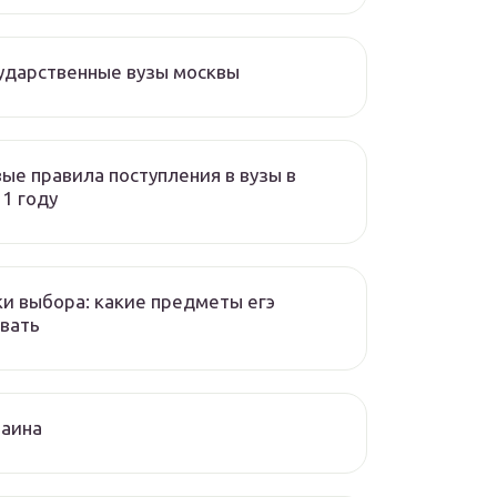
ударственные вузы москвы
ые правила поступления в вузы в
1 году
и выбора: какие предметы егэ
вать
раина