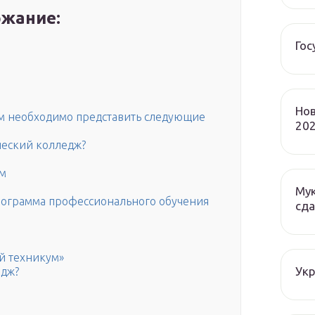
жание:
Гос
Нов
ам необходимо представить следующие
202
ческий колледж?
ум
Мук
рограмма профессионального обучения
сда
й техникум»
Ук
едж?