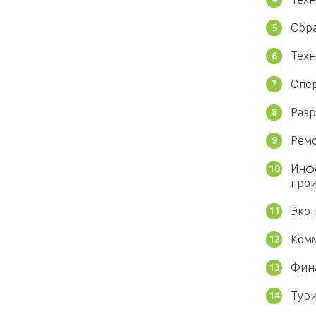
Обра
Техн
Опер
Разр
Ремо
Инфо
прои
Экон
Комм
Фина
Тури