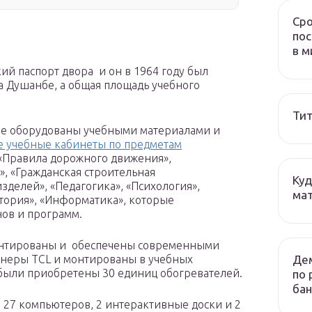
Сро
пос
в м
ий паспорт двора и он в 1964 году был
 Душанбе, а общая площадь учебного
Тит
ие оборудованы учебными материалами и
е учебные кабинеты по предметам
 «Правила дорожного движения»,
, «Гражданская строительная
Куд
делей», «Педагогика», «Психология»,
мат
стория», «Информатика», которые
ов и программ.
онтированы и обеспечены современными
Дем
неры TCL и монтированы в учебных
 были приобретены 30 единиц обогревателей.
по 
бан
27 компьютеров, 2 интерактивные доски и 2