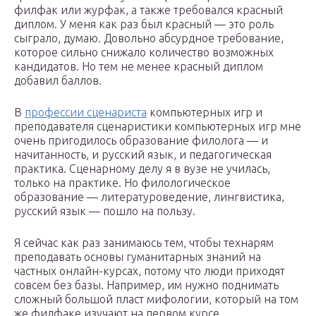
филфак или журфак, а также требовался красный
диплом. У меня как раз был красный — это роль
сыграло, думаю. Довольно абсурдное требование,
которое сильно снижало количество возможных
кандидатов. Но тем не менее красный диплом
добавил баллов.
В
профессии сценариста
компьютерных игр и
преподавателя сценаристики компьютерных игр мне
очень пригодилось образование филолога — и
начитанность, и русский язык, и педагогическая
практика. Сценарному делу я в вузе не училась,
только на практике. Но филологическое
образование — литературоведение, лингвистика,
русский язык — пошло на пользу.
Я сейчас как раз занимаюсь тем, чтобы технарям
преподавать основы гуманитарных знаний на
частных онлайн-курсах, потому что люди приходят
совсем без базы. Например, им нужно поднимать
сложный большой пласт мифологии, который на том
же филфаке изучают на первом курсе.