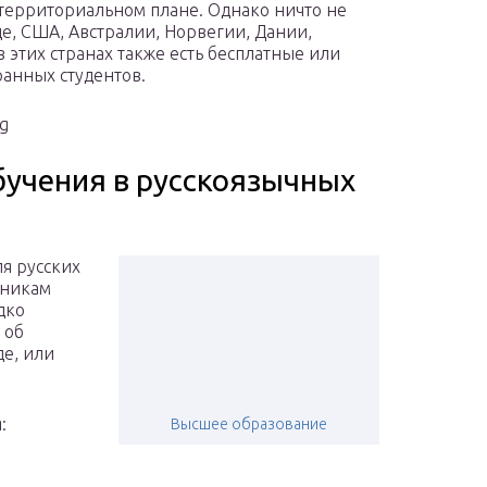
 территориальном плане. Однако ничто не
е, США, Австралии, Норвегии, Дании,
 этих странах также есть бесплатные или
анных студентов.
rg
учения в русскоязычных
я русских
кникам
дко
 об
де, или
:
Высшее образование