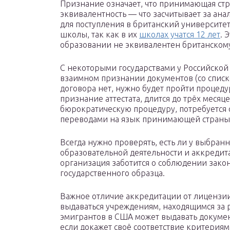
Признание означает, что принимающая стра
эквивалентность — что засчитывает за ана
для поступления в британский университет
школы, так как в их
школах учатся 12 лет
. 
образовании не эквивалентен британском
С некоторыми государствами у Российско
взаимном признании документов (со списко
договора нет, нужно будет пройти процеду
признание аттестата, длится до трёх месяце
бюрократическую процедуру, потребуется 
переводами на язык принимающей страны
Всегда нужно проверять, есть ли у выбра
образовательной деятельности и аккредита
организация заботится о соблюдении закон
государственного образца.
Важное отличие аккредитации от лицензии 
выдаваться учреждениям, находящимся за 
эмигрантов в США может выдавать докумен
если докажет своё соответствие критерия