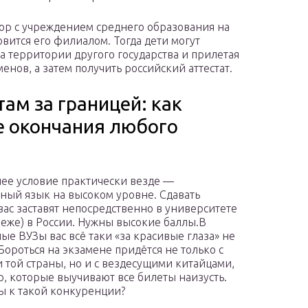
ор с учреждением среднего образования на
вится его филиалом. Тогда дети могут
а территории другого государства и прилетая
енов, а затем получить российский аттестат.
ам за границей: как
е окончания любого
е условие практически везде —
ный язык на высоком уровне. Сдавать
вас заставят непосредственно в университете
реже) в России. Нужны высокие баллы.В
ые ВУЗы вас всё таки «за красивые глаза» не
 Бороться на экзамене придётся не только с
 той страны, но и с вездесущими китайцами,
, которые выучивают все билеты наизусть.
ы к такой конкуренции?