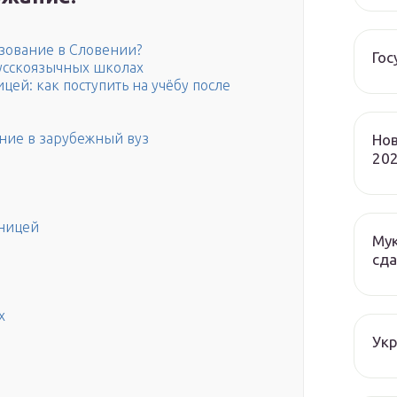
зование в Словении?
Гос
усскоязычных школах
цей: как поступить на учёбу после
ение в зарубежный вуз
Нов
202
аницей
Мук
сда
х
Ук