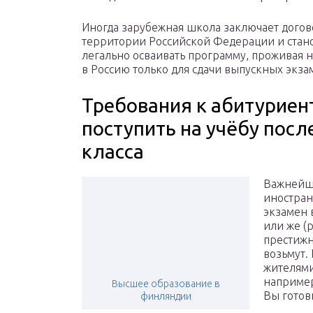
Иногда зарубежная школа заключает догов
территории Российской Федерации и стано
легально осваивать программу, проживая н
в Россию только для сдачи выпускных экзам
Требования к абитуриент
поступить на учёбу посл
класса
Важнейше
иностран
экзамен 
или же (
престижн
возьмут.
жителями
например
Высшее образование в
Вы готов
финляндии