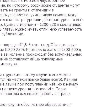
 подписала с Россией двустороннее
ие, по которому российские студенты могут
вать на гранты и стипендии в
есть условие: получить такую помощь могут
тся в магистратуре или докторантуре – то есть
. Сумма стипендии – €200-220 в месяц плюс
выплаты, нужно иметь отличную успеваемость
е публикации.
 порядка €1,5-3 тыс. в год. Обязательные
ние (€200-250). Нормально жить за €500-600 в
ов зачисление происходит без вступительных
чение составляют лишь популярные
итектура.
а с русским, потому выучить его можно
ся на местном языке (чаще всего). Как мы
ие языка при поступлении нет, но к началу
 не ниже уровня intermediate. После
 полгода для поиска работы в стране.
жно получить бесплатное образование, –