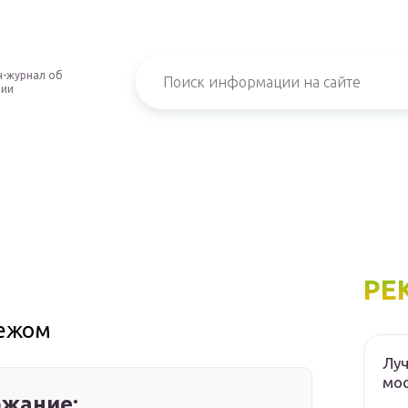
-журнал об
нии
РЕ
бежом
Луч
мос
жание: