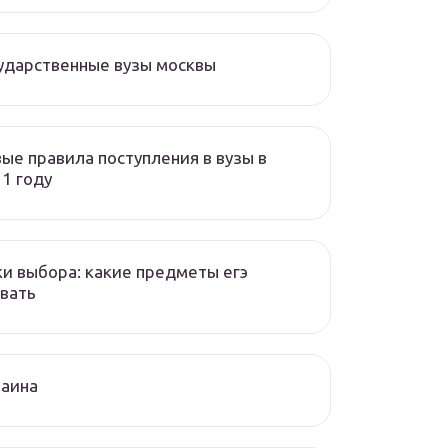
ударственные вузы москвы
ые правила поступления в вузы в
1 году
и выбора: какие предметы егэ
вать
раина