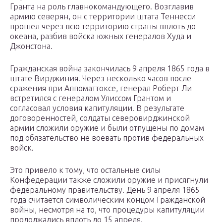
Гранта на роль главнокомандующего. Возглавив
армию северян, он с территории штата Теннесси
прошел через всю территорию страны вплоть до
океана, разбив войска южных генералов Худа и
Джонстона.
Гражданская война закончилась 9 апреля 1865 года в
штате Вирджиния. Через несколько часов после
сражения при Аппоматтоксе, генерал Роберт Ли
встретился с генералом Улиссом Грантом и
согласовал условия капитуляции. В результате
договоренностей, солдаты северовирджинской
армии сложили оружие и были отпущены по домам
под обязательство не воевать против федеральных
войск.
Это привело к тому, что остальные силы
Конфедерации также сложили оружие и присягнули
федеральному правительству. День 9 апреля 1865
года считается символическим концом Гражданской
войны, несмотря на то, что процедуры капитуляции
продолжались вплоть до 15 апреля.