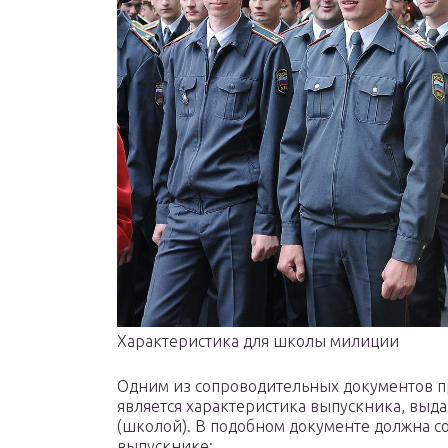
Характеристика для школы милиции
Одним из сопроводительных документов п
является характеристика выпускника, вы
(школой). В подобном документе должна 
выпускнике: