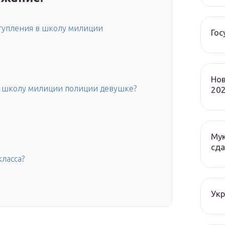
ступления в школу милиции
Гос
Нов
 в школу милиции полиции девушке?
202
Мук
сда
класса?
Ук