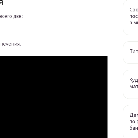
я
Сро
пос
сего две:
в м
спечения.
Тит
Куд
мат
Дем
по 
бан