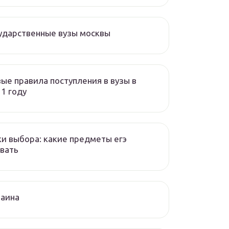
ударственные вузы москвы
ые правила поступления в вузы в
1 году
и выбора: какие предметы егэ
вать
раина