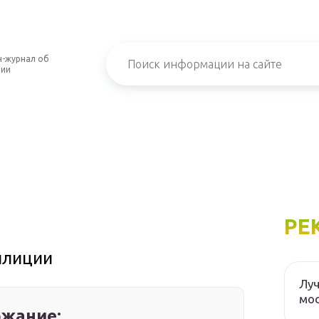
-журнал об
нии
РЕ
илиции
Луч
мос
жание: