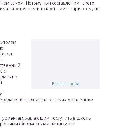
нем самом. Потому при составлении такого
симально точным и искренним — при этом, не
авителем
ию
 берут
е.
нственный
ь с
адать не
и
Высшая проба
ут
переданы в наследство от таких же военных
итуриентам, желающим поступить в школы
рошими физическими данными и