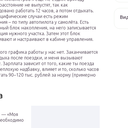
расстояние не выпустят, так как
овано работать 12 часов, а потом отдыхать.
ецифические случаи есть режим
Ви
ия – по типу автопилота у самолёта. Есть
ный блок накопления, на него записывается
ия нужного участка. Затем этот блок
ивают и настраивают в кабине управления.
ого графика работы у нас нет. Заканчивается
дыха после поездки, и меня вызывают
. Зарплата зависит от того, какие ты поезда
плохую надбавку, влияет и то, сколько часов
тать 90–120 тыс. рублей за норму (примерно
а
у — «Моя
необходимо