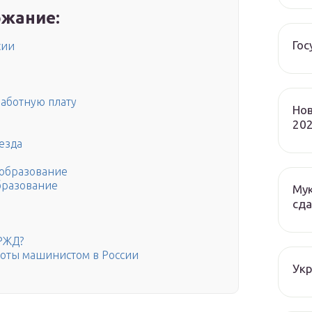
жание:
Гос
сии
работную плату
Нов
202
езда
 образование
бразование
Мук
сда
 РЖД?
боты машинистом в России
Ук