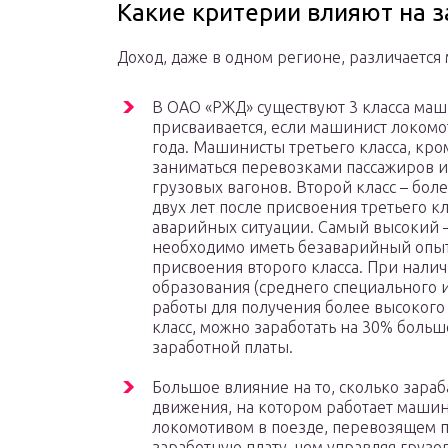
Какие критерии влияют на 
Доход, даже в одном регионе, различается 
В ОАО «РЖД» существуют 3 класса маш
присваивается, если машинист локомо
года. Машинисты третьего класса, кро
заниматься перевозками пассажиров и
грузовых вагонов. Второй класс – бол
двух лет после присвоения третьего к
аварийных ситуации. Самый высокий –
необходимо иметь безаварийный опыт 
присвоения второго класса. При нал
образования (среднего специального 
работы для получения более высокого 
класс, можно заработать на 30% боль
заработной платы.
Большое влияние на то, сколько зара
движения, на котором работает машини
локомотивом в поезде, перевозящем 
заработную плату, чем управляя груз