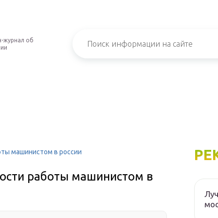
-журнал об
нии
РЕ
оты машинистом в россии
ности работы машинистом в
Луч
мос