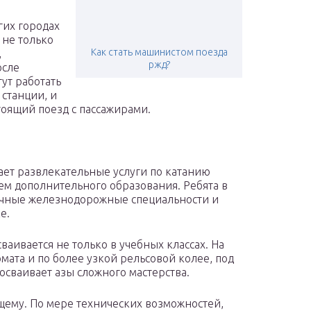
гих городах
 не только
Как стать машинистом поезда
,
ржд?
осле
ут работать
станции, и
тоящий поезд с пассажирами.
ает развлекательные услуги по катанию
ем дополнительного образования. Ребята в
зличные железнодорожные специальности и
е.
ваивается не только в учебных классах. На
ата и по более узкой рельсовой колее, под
осваивает азы сложного мастерства.
щему. По мере технических возможностей,