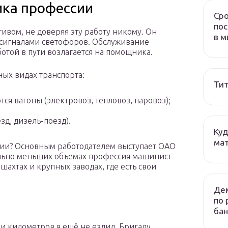
ика профессии
Сро
пос
ивом, не доверяя эту работу никому. Он
в м
 сигналами светофоров. Обслуживание
отой в пути возлагается на помощника.
ных видах транспорта:
Тит
ся вагоны (электровоз, тепловоз, паровоз);
зд, дизель-поезд).
Куд
мат
сии? Основным работодателем выступает ОАО
ельно меньших объемах профессия машинист
шахтах и крупных заводах, где есть свои
Дем
по 
бан
чи километров я ещё не ездил. Бригаду