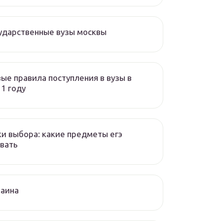
ударственные вузы москвы
ые правила поступления в вузы в
1 году
и выбора: какие предметы егэ
вать
раина