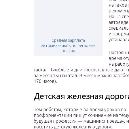
на такое 
рекоменд
Но на сп
автоведен
специаль
информац
устанавл
Средняя зарплата
автомехаников по регионам
россии
Постоянн
время от
на работу
таскал. Тяжёлые и длинносоставные дают не
за месяц ты накатал. В месяц можно зарабо
170 часов).
Детская железная дорог
Тем ребятам, которые во время уроков по
профориентации пишут сочинение на тем
будущая профессия — машинист поезда», 
посетить детскую железную дорогу.