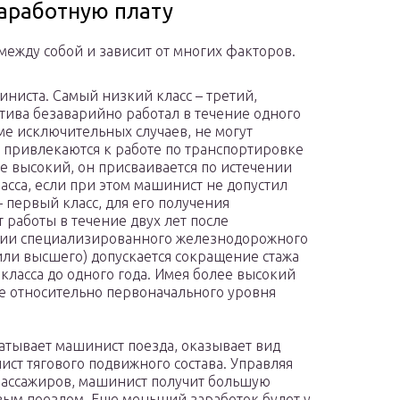
заработную плату
между собой и зависит от многих факторов.
иниста. Самый низкий класс – третий,
тива безаварийно работал в течение одного
ме исключительных случаев, не могут
 привлекаются к работе по транспортировке
ее высокий, он присваивается по истечении
ласса, если при этом машинист не допустил
 первый класс, для его получения
работы в течение двух лет после
ичии специализированного железнодорожного
или высшего) допускается сокращение стажа
класса до одного года. Имея более высокий
ше относительно первоначального уровня
батывает машинист поезда, оказывает вид
ст тягового подвижного состава. Управляя
пассажиров, машинист получит большую
овым поездом. Еще меньший заработок будет у