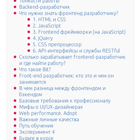
Тонкости работы
Backend-разработчик
Что нужно знать фронтенд разработчику?
1. HTML и CSS
2. JavaScript
3. Frontend фреймворки (на JavaScript)
4. jQuery
5. CSS препроцессор
6. API-интерфейсы и службы RESTful
Сколько зарабатывает frontend-разработчик
и где найти работу?
Что такое Bit?
Front-end разработчик: кто это и чем он
занимается
В чем разница между фронтендом и
бэкендом
Базовые требования к профессионалу
Мифы о UI/UX-дизайнерах
Web performance. Adopt
Важные личные качества
Путь обучения
Эксперимент 4
Будьте в курсе