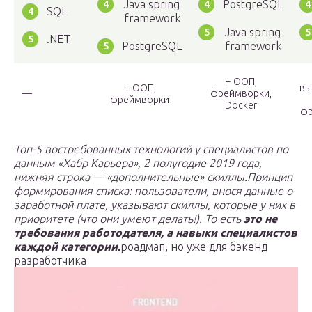
Java spring
PostgreSQL
SQL
framework
Java spring
.NET
PostgreSQL
framework
+ ООП,
+ ООП,
вы
—
фреймворки,
фреймворки
Docker
фр
Топ-5 востребованных технологий у специалистов по
данным «Хабр Карьера», 2 полугодие 2019 года,
нижняя строка — «дополнительные» скиллы.
Принцип
формирования списка: пользователи, внося данные о
заработной плате, указывают скиллы, которые у них в
приоритете (что они умеют делать!). То есть
это не
требования работодателя, а навыки специалистов
каждой категории.
роадмап, но уже для бэкенд
разработчика