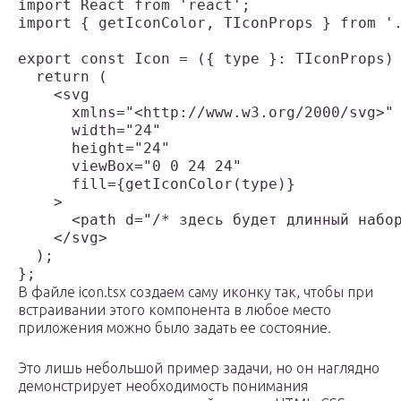
import React from 'react';

import { getIconColor, TIconProps } from '.
export const Icon = ({ type }: TIconProps) 
  return (

    <svg

      xmlns="<http://www.w3.org/2000/svg>"

      width="24"

      height="24"

      viewBox="0 0 24 24"

      fill={getIconColor(type)}

    >

      <path d="/* здесь будет длинный набор
    </svg>

  );

В файле icon.tsx создаем саму иконку так, чтобы при
встраивании этого компонента в любое место
приложения можно было задать ее состояние.
Это лишь небольшой пример задачи, но он наглядно
демонстрирует необходимость понимания