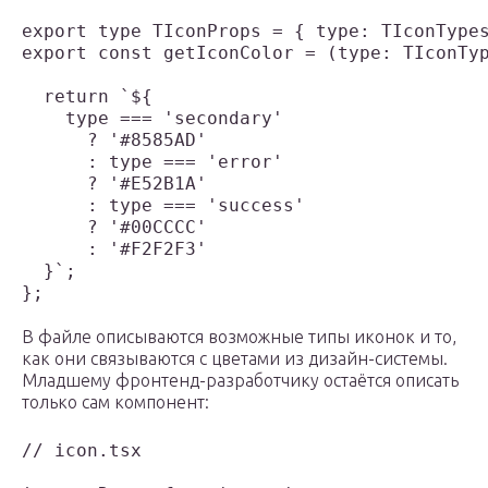
export type TIconProps = { type: TIconTypes
export const getIconColor = (type: TIconTyp
  return `${

    type === 'secondary'

      ? '#8585AD'

      : type === 'error'

      ? '#E52B1A'

      : type === 'success'

      ? '#00CCCC'

      : '#F2F2F3'

  }`;

};

В файле описываются возможные типы иконок и то,
как они связываются с цветами из дизайн-системы.
Младшему фронтенд-разработчику остаётся описать
только сам компонент:
// icon.tsx
