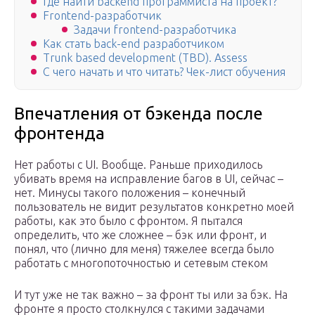
Где найти backend программиста на проект?
Frontend-разработчик
Задачи frontend-разработчика
Как стать back-end разработчиком
Trunk based development (TBD). Assess
С чего начать и что читать? Чек-лист обучения
Впечатления от бэкенда после
фронтенда
Нет работы с UI. Вообще. Раньше приходилось
убивать время на исправление багов в UI, сейчас –
нет. Минусы такого положения – конечный
пользователь не видит результатов конкретно моей
работы, как это было с фронтом. Я пытался
определить, что же сложнее – бэк или фронт, и
понял, что (лично для меня) тяжелее всегда было
работать с многопоточностью и сетевым стеком
И тут уже не так важно – за фронт ты или за бэк. На
фронте я просто столкнулся с такими задачами