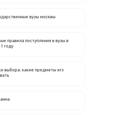
ударственные вузы москвы
ые правила поступления в вузы в
1 году
и выбора: какие предметы егэ
вать
раина