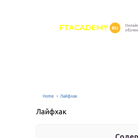
FTACADEMY
Онлайн
RU
обуче
Home
Лайфхак
Лайфхак
Содер