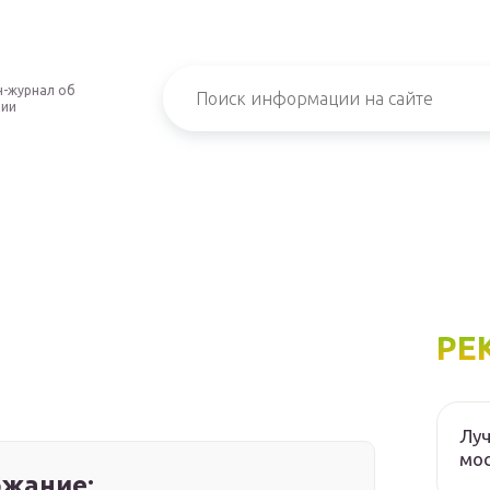
-журнал об
нии
РЕ
Луч
мос
жание: