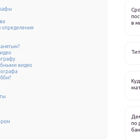
графы
Сро
пос
ва
в м
и определения
занятым?
Тит
видео
ографу
дебными видео
еографа
обби?
Куд
мат
оты
Дем
ором
по 
бан