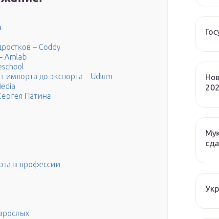
я
Гос
y
дростков – Coddy
 – Amlab
eschool
 От импорта до экспорта – Udium
Нов
edia
202
 Сергея Патина
Мук
сда
рта в профессии
Ук
взрослых