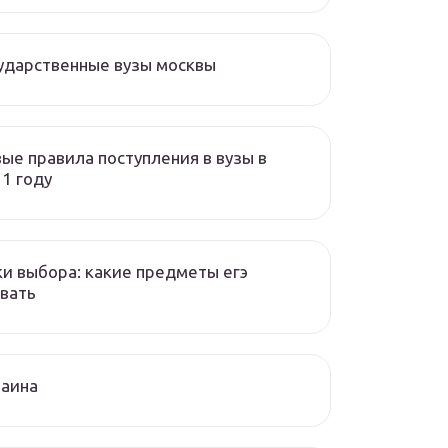
ударственные вузы москвы
ые правила поступления в вузы в
1 году
и выбора: какие предметы егэ
вать
раина