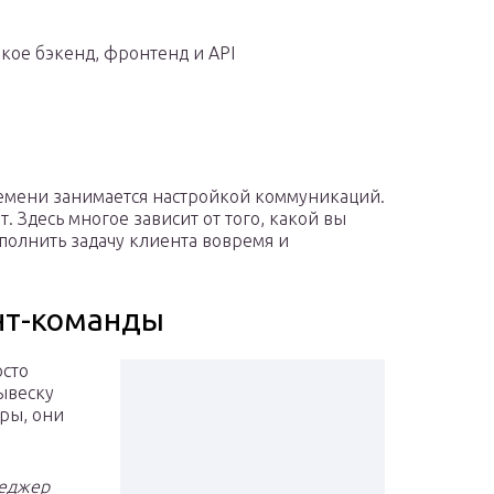
акое бэкенд, фронтенд и API
ремени занимается настройкой коммуникаций.
 Здесь многое зависит от того, какой вы
полнить задачу клиента вовремя и
нт-команды
осто
ывеску
еры, они
неджер