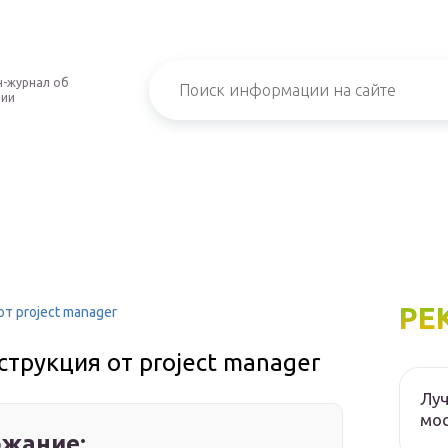
-журнал об
нии
РЕ
от project manager
нструкция от project manager
Луч
мос
жание: