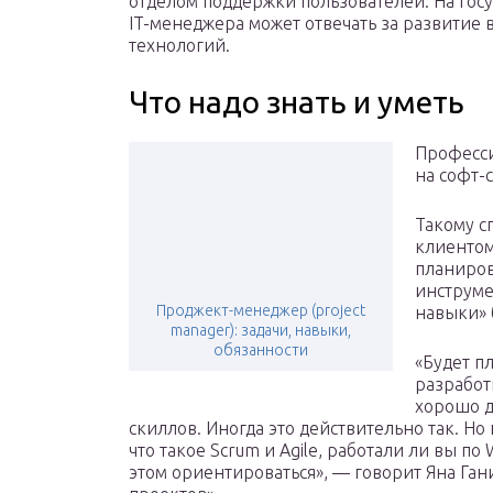
отделом поддержки пользователей. На гос
IT-менеджера может отвечать за развити
технологий.
Что надо знать и уметь
Професси
на софт-
Такому с
клиентом
планиров
инструме
Проджект-менеджер (project
навыки» 
manager): задачи, навыки,
обязанности
«Будет п
разработ
хорошо д
скиллов. Иногда это действительно так. Но 
что такое Scrum и Agile, работали ли вы п
этом ориентироваться», — говорит Яна Га