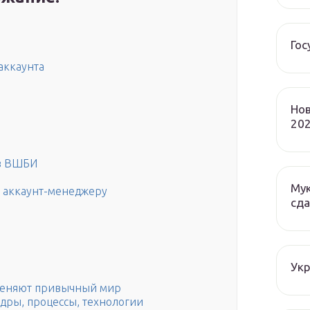
Гос
аккаунта
Нов
202
 в ВШБИ
Мук
 аккаунт-менеджеру
сда
Ук
 меняют привычный мир
адры, процессы, технологии