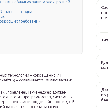
к важна облачная защита электронной
Сро
т чистого сердца
пос
вис
в м
 возросших требований
Тит
Куд
мат
ных технологий – сокращенно ИТ
 «айти») – складывается из двух частей:
Дем
Как управленец IT-менеджер должен
по 
остоящего из программистов, системных
бан
еров, рекламщиков, дизайнеров и др. В
й разработка проекта зачастую