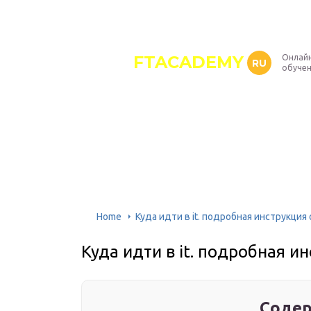
FTACADEMY
Онлайн
RU
обуче
Home
Куда идти в it. подробная инструкция 
Куда идти в it. подробная и
Содер