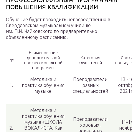
ПОВЫШЕНИЯ КВАЛИФИКАЦИИ
Обучение будет проходить непосредственно в
Свердловском музыкальном училище
им. П.И. Чайковского по предварительно
объявленному расписанию.
Наименование
дополнительной
Категория
Срок
№
профессиональной
слушателей
проведе
программы
Методика и
Преподаватели
13 -1
1.
практика обучения
разных
октяб
музыке
специальностей
2021г
Методика и
практика обучения
Преподаватели
музыке «ШКОЛА
11-1
хоровых,
2.
ВОКАЛИСТА. Как
нояб
вокальных