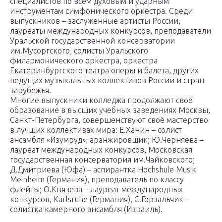
специалистов по всем духовым и ударным
инструментам симфонического оркестра. Среди
выпускников – заслуженные артисты России,
лауреаты международных конкурсов, преподаватели
Уральской государственной консерватории
им.Мусоргского, солисты Уральского
филармонического оркестра, оркестра
Екатеринбургского театра оперы и балета, других
ведущих музыкальных коллективов России и стран
зарубежья.
Многие выпускники колледжа продолжают своё
образование в высших учебных заведениях Москвы,
Санкт-Петербурга, совершенствуют своё мастерство
в лучших коллективах мира: Е.Ханин – солист
ансамбля «Изумруд», аранжировщик; Ю.Черняева –
лауреат международных конкурсов, Московская
государственная консерватория им.Чайковского;
Д.Дмитриева (Юфа) – аспирантка Hochshule Musik
Meinheim (Германия), преподаватель по классу
флейты; О.Князева – лауреат международных
конкурсов, Karlsruhe (Германия), С.Горзальчик –
солистка камерного ансамбля (Израиль).