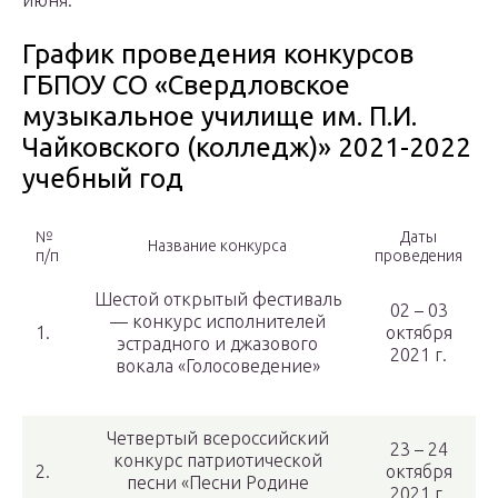
июня.
График проведения конкурсов
ГБПОУ СО «Свердловское
музыкальное училище им. П.И.
Чайковского (колледж)» 2021-2022
учебный год
№
Даты
Название конкурса
п/п
проведения
Шестой открытый фестиваль
02 – 03
— конкурс исполнителей
1.
октября
эстрадного и джазового
2021 г.
вокала «Голосоведение»
Четвертый всероссийский
23 – 24
конкурс патриотической
2.
октября
песни «Песни Родине
2021 г.