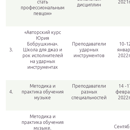
стать
2021г
дисциплин
профессиональным
певцом»
«Авторский курс
Юрия
Бобрушкина».
Преподаватели
10-1
3.
Школа для джаз и
ударных
янва
рок исполнителей
инструментов
2022г
на ударных
инструментах
Методика и
Преподаватели
14 -1
4.
практика обучения
разных
февра
музыке
специальностей
2022г
Методика и
практика обучения
Сентяб
музыке.