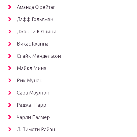
Аманда Фрейтаг
Дафф Гольдман
Джонни Юзцини
Викас Кханна
Спайк Мендельсон
Майкл Мина
Рик Мунен
Сара Моултон
Раджат Парр
Чарли Палмер
Л. Тимоти Райан