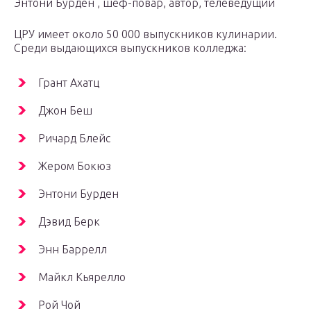
Энтони Бурден , шеф-повар, автор, телеведущий
ЦРУ имеет около 50 000 выпускников кулинарии.
Среди выдающихся выпускников колледжа:
Грант Ахатц
Джон Беш
Ричард Блейс
Жером Бокюз
Энтони Бурден
Дэвид Берк
Энн Баррелл
Майкл Кьярелло
Рой Чой