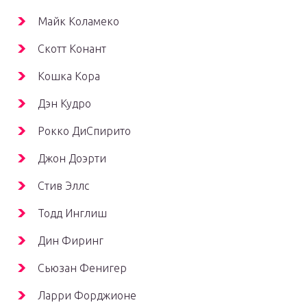
Майк Коламеко
Скотт Конант
Кошка Кора
Дэн Кудро
Рокко ДиСпирито
Джон Доэрти
Стив Эллс
Тодд Инглиш
Дин Фиринг
Сьюзан Фенигер
Ларри Форджионе