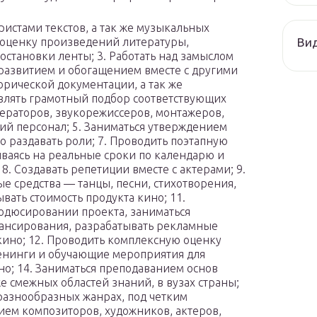
ристами текстов, а так же музыкальных
Ви
 оценку произведений литературы,
остановки ленты; 3. Работать над замыслом
развитием и обогащением вместе с другими
орической документации, а так же
твлять грамотный подбор соответствующих
ператоров, звукорежиссеров, монтажеров,
ий персонал; 5. Заниматься утверждением
но раздавать роли; 7. Проводить поэтапную
ваясь на реальные сроки по календарю и
8. Создавать репетиции вместе с актерами; 9.
е средства — танцы, песни, стихотворения,
ывать стоимость продукта кино; 11.
одюсировании проекта, заниматься
ансирования, разрабатывать рекламные
кино; 12. Проводить комплексную оценку
тренинги и обучающие мероприятия для
но; 14. Заниматься преподаванием основ
же смежных областей знаний, в вузах страны;
 разнообразных жанрах, под четким
ем композиторов, художников, актеров,