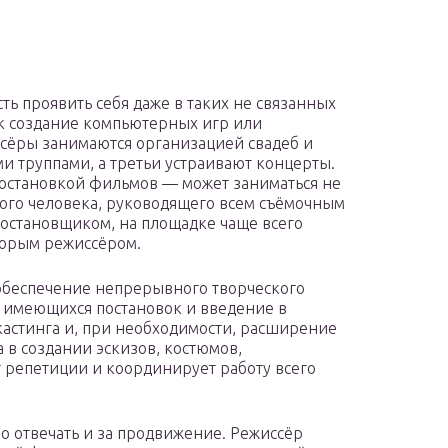
ть проявить себя даже в таких не связанных
ак создание компьютерных игр или
ёры занимаются организацией свадеб и
и труппами, а третьи устраивают концерты.
постановкой фильмов — может заниматься не
ного человека, руководящего всем съёмочным
остановщиком, на площадке чаще всего
торым режиссёром.
обеспечение непрерывного творческого
 имеющихся постановок и введение в
кастинга и, при необходимости, расширение
а в создании эскизов, костюмов,
 репетиции и координирует работу всего
но отвечать и за продвижение. Режиссёр