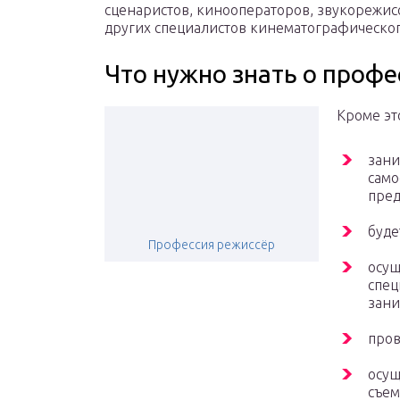
сценаристов, кинооператоров, звукорежис
других специалистов кинематографическог
Что нужно знать о профе
Кроме эт
зани
само
пред
буде
Профессия режиссёр
осущ
спец
зани
пров
осущ
съем