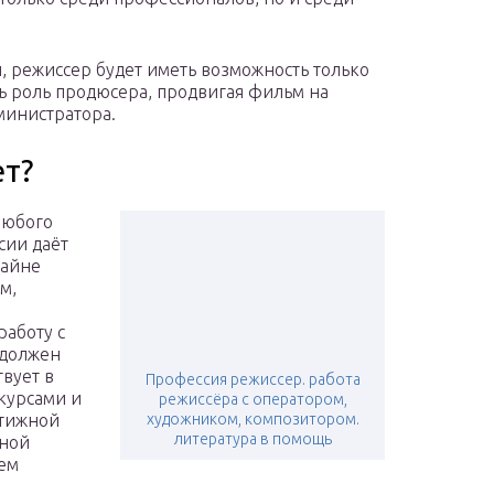
, режиссер будет иметь возможность только
ь роль продюсера, продвигая фильм на
министратора.
ет?
любого
сии даёт
райне
м,
работу с
 должен
твует в
Профессия режиссер. работа
акурсами и
режиссёра с оператором,
стижной
художником, композитором.
литература в помощь
нной
лем