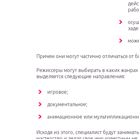
дейс
рабо
осущ
заде
може
Причем они могут частично отличаться от 
Режиссеры могут выбирать в каких жанрах
выделяется следующие направления:
игровое;
документальное;
анимационное или мультипликационн
Исходя из этого, специалист будут занимат
мастерство и делая свое имя известным не