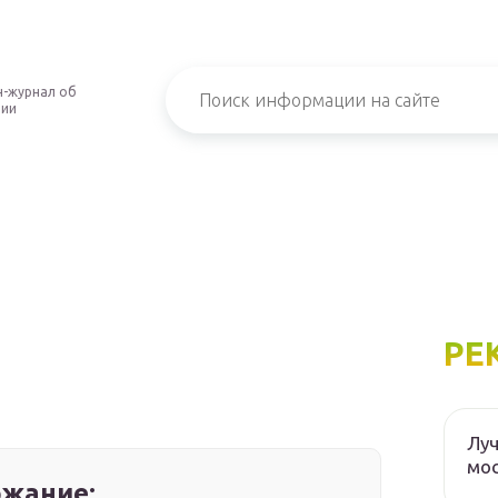
-журнал об
нии
РЕ
Луч
мос
жание: