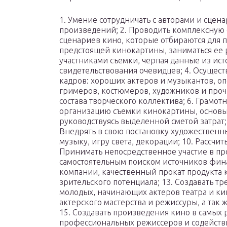
1. Умение сотрудничать с авторами и сцена
произведений; 2. Проводить комплексную
сценариев кино, которые отбираются для п
предстоящей кинокартины, заниматься ее 
участниками съемки, черпая данные из ист
свидетельствования очевидцев; 4. Осущес
кадров: хороших актеров и музыкантов, о
гримеров, костюмеров, художников и проч
состава творческого коллектива; 6. Грамот
организацию съемки кинокартины, основы
руководствуясь выделенной сметой затрат; 
Внедрять в свою постановку художественны
музыку, игру света, декорации; 10. Рассчит
Принимать непосредственное участие в пр
самостоятельным поиском источников фин
компании, качественный прокат продукта 
зрительского потенциала; 13. Создавать 
молодых, начинающих актеров театра и ки
актерского мастерства и режиссуры, а так 
15. Создавать произведения кино в самых
профессиональных режиссеров и содействи