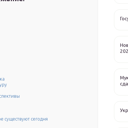
Гос
Нов
202
Мук
ка
сда
уру
спективы
Ук
ре существуют сегодня