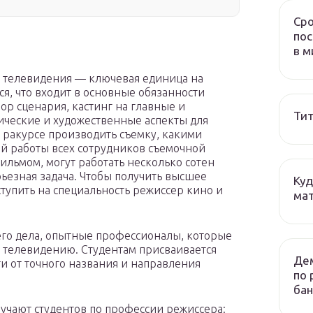
Сро
пос
и
в м
и телевидения — ключевая единица на
я, что входит в основные обязанности
бор сценария, кастинг на главные и
Тит
ические и художественные аспекты для
 ракурсе производить съемку, какими
й работы всех сотрудников съемочной
фильмом, могут работать несколько сотен
ьезная задача. Чтобы получить высшее
Куд
тупить на специальность режиссер кино и
мат
оего дела, опытные профессионалы, которые
и телевидению. Студентам присваивается
Дем
и от точного названия и направления
по 
бан
учают студентов по профессии режиссера: