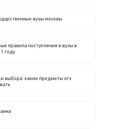
ударственные вузы москвы
ые правила поступления в вузы в
1 году
и выбора: какие предметы егэ
вать
раина