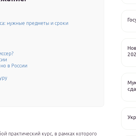
Гос
сса: нужные предметы и сроки
Нов
иссер?
202
сии
ино в России
уру
Мук
сда
Ук
ой практический курс, в рамках которого