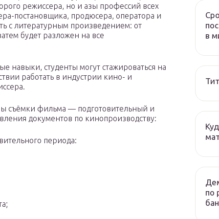
орого режиссера, но и азы профессий всех
Сро
ера-постановщика, продюсера, оператора и
пос
ать с литературным произведением: от
в м
затем будет разложен на все
ые навыки, студенты могут стажироваться на
твии работать в индустрии кино- и
Тит
иссера.
апы съёмки фильма — подготовительный и
авления документов по кинопроизводству:
Куд
мат
вительного периода:
Дем
по 
бан
а;