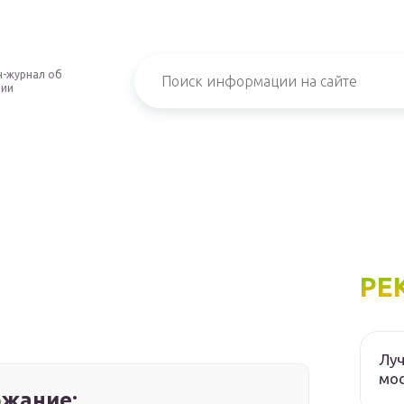
-журнал об
нии
РЕ
Луч
мос
жание: