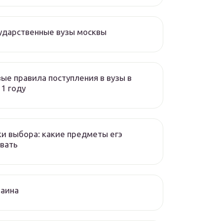
ударственные вузы москвы
ые правила поступления в вузы в
1 году
и выбора: какие предметы егэ
вать
раина