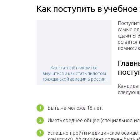
Как поступить в учебное
Поступит
самые од
сдачи ЕГ
остается
комиссию
Главн
Как стать лётчиком где
пост
выучиться и как стать пилотом
гражданской авиации в россии
Кандидат
следующ
Быть не моложе 18 лет.
Иметь среднее общее (специальное и
Успешно пройти медицинское освидет
комиссию). Абитуриент должен быть а