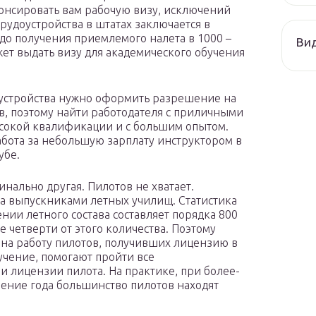
понсировать вам рабочую визу, исключений
трудоустройства в штатах заключается в
до получения приемлемого налета в 1000 –
Ви
ет выдать визу для академического обучения
доустройства нужно оформить разрешение на
ов, поэтому найти работодателя с приличными
ысокой квалификации и с большим опытом.
абота за небольшую зарплату инструктором в
убе.
динально другая. Пилотов не хватает.
за выпускниками летных училищ. Статистика
нии летного состава составляет порядка 800
е четверти от этого количества. Поэтому
на работу пилотов, получивших лицензию в
чение, помогают пройти все
 лицензии пилота. На практике, при более-
чение года большинство пилотов находят