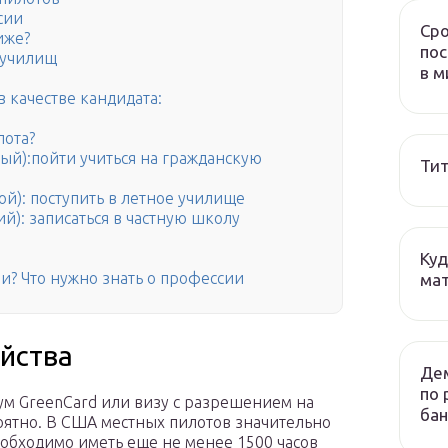
сии
Сро
иже?
пос
 училищ
в м
в качестве кандидата:
лота?
вый):пойти учиться на гражданскую
Тит
рой): поступить в летное училище
ий): записаться в частную школу
Куд
и? Что нужно знать о профессии
мат
йства
Дем
по 
м GreenCard или визу с разрешением на
бан
оятно. В США местных пилотов значительно
еобходимо иметь еще не менее 1500 часов