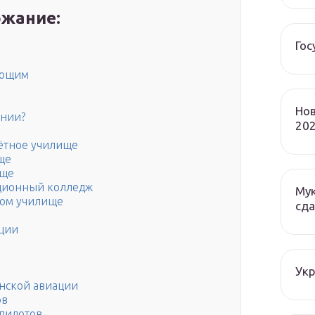
жание:
Гос
ающим
Нов
ении?
202
лётное училище
ще
ище
ационный колледж
Мук
ном училище
сда
ации
Ук
анской авиации
ов
 пилотов