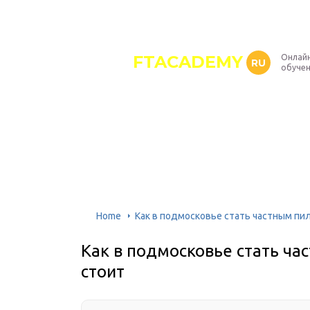
FTACADEMY
Онлайн
RU
обуче
Home
Как в подмосковье стать частным пил
Как в подмосковье стать ча
стоит