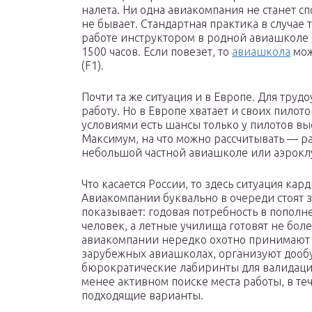
налета. Ни одна авиакомпания не станет с
не бывает. Стандартная практика в случае 
работе инструктором в родной авиашколе 
1500 часов. Если повезет, то
авиашкола
мож
(F1).
Почти та же ситуация и в Европе. Для тру
работу. Но в Европе хватает и своих пилот
условиями есть шансы только у пилотов в
Максимум, на что можно рассчитывать — р
небольшой частной авиашколе или аэрокл
Что касается России, то здесь ситуация кар
Авиакомпании буквально в очереди стоят 
показывает: годовая потребность в пополне
человек, а летные училища готовят не боле
авиакомпании нередко охотно принимают 
зарубежных авиашколах, организуют дообу
бюрократические лабиринты для валидации
менее активном поиске места работы, в те
подходящие варианты.