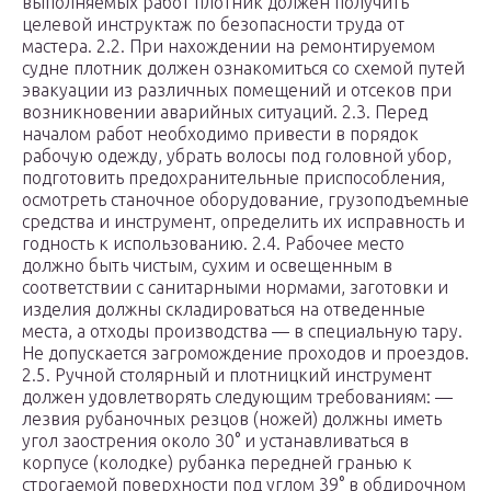
выполняемых работ плотник должен получить
целевой инструктаж по безопасности труда от
мастера. 2.2. При нахождении на ремонтируемом
судне плотник должен ознакомиться со схемой путей
эвакуации из различных помещений и отсеков при
возникновении аварийных ситуаций. 2.3. Перед
началом работ необходимо привести в порядок
рабочую одежду, убрать волосы под головной убор,
подготовить предохранительные приспособления,
осмотреть станочное оборудование, грузоподъемные
средства и инструмент, определить их исправность и
годность к использованию. 2.4. Рабочее место
должно быть чистым, сухим и освещенным в
соответствии с санитарными нормами, заготовки и
изделия должны складироваться на отведенные
места, а отходы производства — в специальную тару.
Не допускается загромождение проходов и проездов.
2.5. Ручной столярный и плотницкий инструмент
должен удовлетворять следующим требованиям: —
лезвия рубаночных резцов (ножей) должны иметь
угол заострения около 30° и устанавливаться в
корпусе (колодке) рубанка передней гранью к
строгаемой поверхности под углом 39° в обдирочном