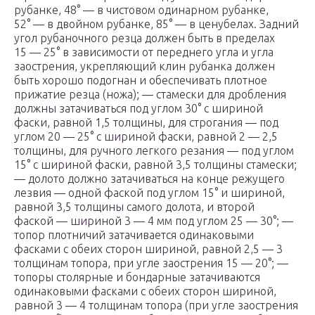
рубанке, 48° — в чистовом одинарном рубанке,
52° — в двойном рубанке, 85° — в ценубелах. Задний
угол рубаночного резца должен быть в пределах
15 — 25° в зависимости от переднего угла и угла
заострения, укрепляющий клин рубанка должен
быть хорошо подогнан и обеспечивать плотное
прижатие резца (ножа); — стамески для дробления
должны затачиваться под углом 30° с шириной
фаски, равной 1,5 толщины, для строгания — под
углом 20 — 25° с шириной фаски, равной 2 — 2,5
толщины, для ручного легкого резания — под углом
15° с шириной фаски, равной 3,5 толщины стамески;
— долото должно затачиваться на конце режущего
лезвия — одной фаской под углом 15° и шириной,
равной 3,5 толщины самого долота, и второй
фаской — шириной 3 — 4 мм под углом 25 — 30°; —
топор плотничий затачивается одинаковыми
фасками с обеих сторон шириной, равной 2,5 — 3
толщинам топора, при угле заострения 15 — 20°; —
топоры столярные и бондарные затачиваются
одинаковыми фасками с обеих сторон шириной,
равной 3 — 4 толщинам топора (при угле заострения