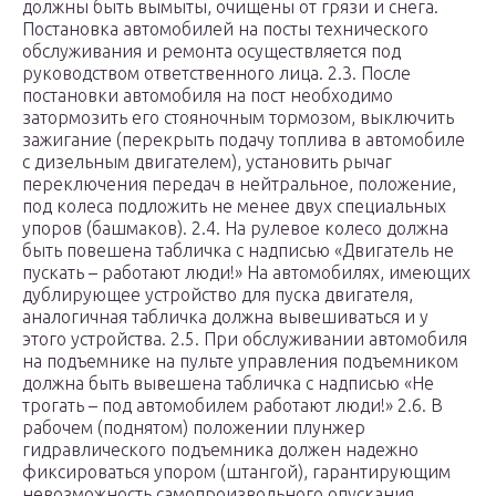
должны быть вымыты, очищены от грязи и снега.
Постановка автомобилей на посты технического
обслуживания и ремонта осуществляется под
руководством ответственного лица. 2.3. После
постановки автомобиля на пост необходимо
затормозить его стояночным тормозом, выключить
зажигание (перекрыть подачу топлива в автомобиле
с дизельным двигателем), установить рычаг
переключения передач в нейтральное, положение,
под колеса подложить не менее двух специальных
упоров (башмаков). 2.4. На рулевое колесо должна
быть повешена табличка с надписью «Двигатель не
пускать – работают люди!» На автомобилях, имеющих
дублирующее устройство для пуска двигателя,
аналогичная табличка должна вывешиваться и у
этого устройства. 2.5. При обслуживании автомобиля
на подъемнике на пульте управления подъемником
должна быть вывешена табличка с надписью «Не
трогать – под автомобилем работают люди!» 2.6. В
рабочем (поднятом) положении плунжер
гидравлического подъемника должен надежно
фиксироваться упором (штангой), гарантирующим
невозможность самопроизвольного опускания