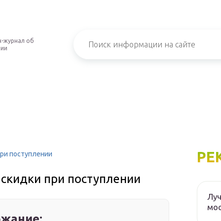
-журнал об
нии
РЕ
при поступлении
 скидки при поступлении
Луч
мос
жание: