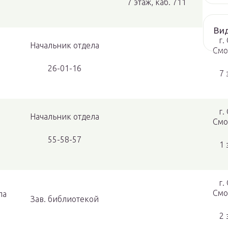
7 этаж, каб. 711
Ви
г.
Начальник отдела
Смо
26-01-16
7 
г.
Начальник отдела
Смо
55-58-57
1 
г.
Смо
ла
Зав. библиотекой
2 