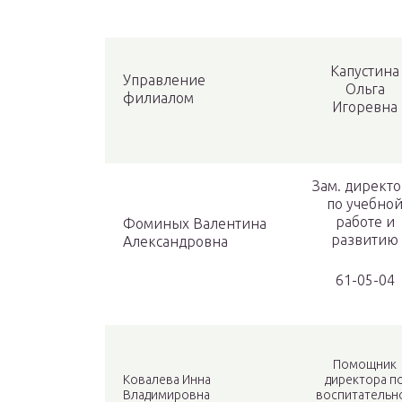
Капустина
Управление
Ольга
филиалом
Игоревна
Зам. директ
по учебно
работе и
Фоминых Валентина
развитию
Александровна
61-05-04
Помощник
Ковалева Инна
директора п
Владимировна
воспитательн