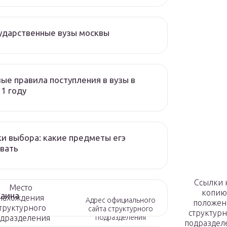
ударственные вузы москвы
ые правила поступления в вузы в
1 году
и выбора: какие предметы егэ
вать
Ссылки 
Место
копию
раина
нахождения
Адрес официального
положен
труктурного
сайта структурного
структурн
дразделения
подразделения
подраздел