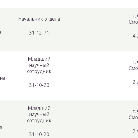
г.
Начальник отдела
Смо
а
31-12-71
4 
Младший
г.
научный
а
Смо
сотрудник
на
2 
31-10-20
Младший
г.
научный
Смо
сотрудник
а
2 
31-10-20