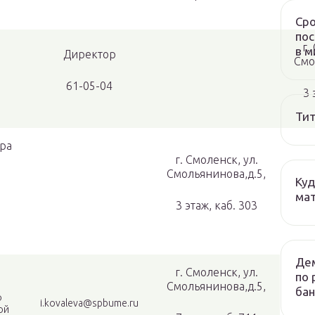
Сро
пос
г.
в м
Директор
Смо
61-05-04
3 
Тит
ора
й
г. Смоленск, ул.
Смольянинова,д.5,
Куд
мат
3 этаж, каб. 303
Дем
г. Смоленск, ул.
по 
Смольянинова,д.5,
бан
о
i.kovaleva@spbume.ru
ой