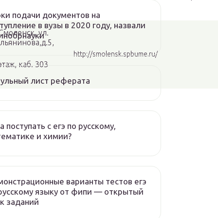
ки подачи документов на
тупление в вузы в 2020 году, назвали
 Смоленск, ул.
инобрнауки
льянинова,д.5,
http://smolensk.spbume.ru/
этаж, каб. 303
ульный лист реферата
а поступать с егэ по русскому,
ематике и химии?
онстрационные варианты тестов егэ
русскому языку от фипи — открытый
к заданий