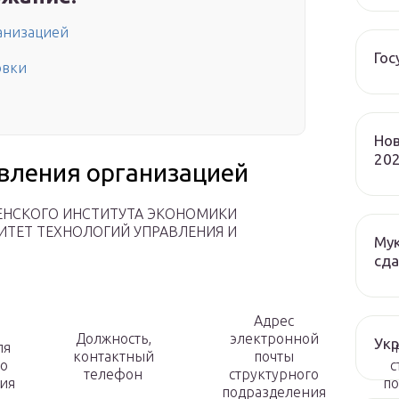
ганизацией
Гос
овки
Нов
202
авления организацией
ЛЕНСКОГО ИНСТИТУТА ЭКОНОМИКИ
СИТЕТ ТЕХНОЛОГИЙ УПРАВЛЕНИЯ И
Мук
сда
Адрес
Должность,
электронной
Ук
ля
контактный
почты
го
с
телефон
структурного
ия
по
подразделения