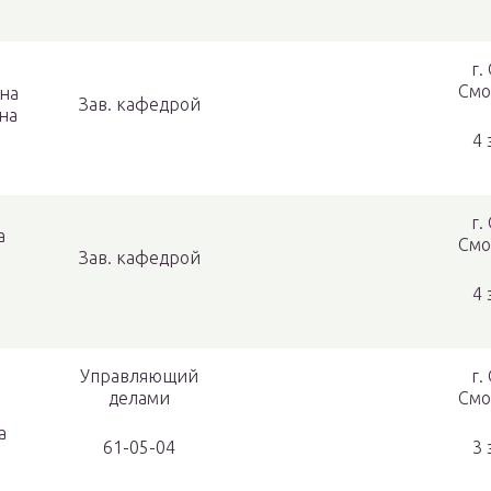
г.
Смо
ена
Зав. кафедрой
а​
4 
г.
а
Смо
Зав. кафедрой
4 
Управляющий
г.
делами
Смо
а
61-05-04
3 