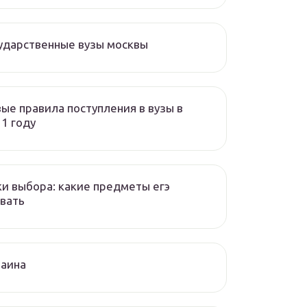
ударственные вузы москвы
ые правила поступления в вузы в
1 году
и выбора: какие предметы егэ
вать
раина