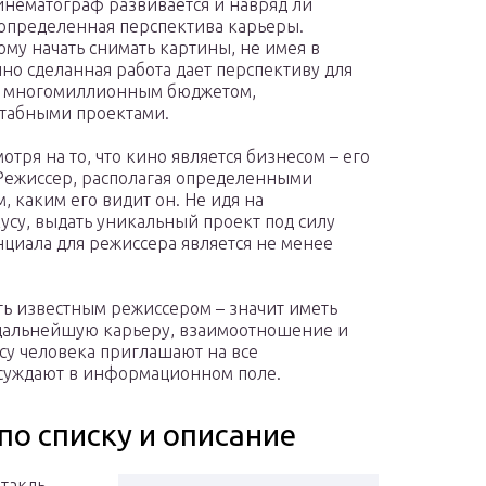
кинематограф развивается и навряд ли
 определенная перспектива карьеры.
му начать снимать картины, не имея в
но сделанная работа дает перспективу для
 с многомиллионным бюджетом,
табными проектами.
отря на то, что кино является бизнесом – его
 Режиссер, располагая определенными
, каким его видит он. Не идя на
усу, выдать уникальный проект под силу
нциала для режиссера является не менее
ть известным режиссером – значит иметь
 дальнейшую карьеру, взаимоотношение и
су человека приглашают на все
бсуждают в информационном поле.
о списку и описание
такль,