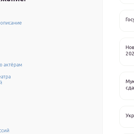
Гос
 описание
Нов
202
о актёрам
еатра
Мук
й
сда
Ук
ссий