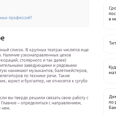
Сро
пос
ьных профессий?
в м
ре
Тит
ный список. В крупных театрах числятся еще
ы. Наличие узконаправленных цехов
кораций, столярного и так далее)
лнительными заведующими и рядовыми
Куд
стую нанимают музыкантов, балетмейстеров,
мат
епетиторов по технике речи. Такие
к, юрист и бухгалтер, не относятся к сугубо
Дем
Если вы твердо решили связать свою работу с
по 
 Главное – определиться с направлением,
бан
в нем.