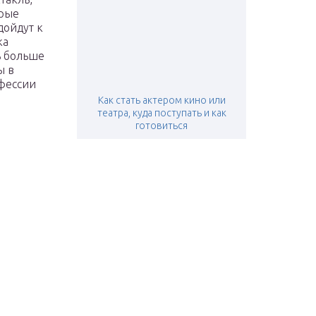
орые
дойдут к
ка
ь больше
ы в
фессии
Как стать актером кино или
театра, куда поступать и как
готовиться