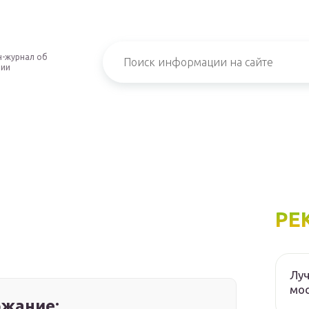
-журнал об
нии
РЕ
Луч
мос
жание: