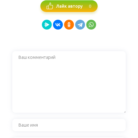
0
Лайк автору