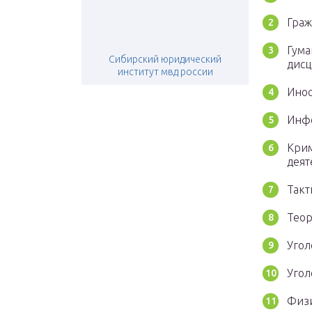
Граж
Гума
Сибирский юридический
дисц
институт мвд россии
Инос
Инфо
Крим
деят
Такт
Теор
Угол
Угол
Физи