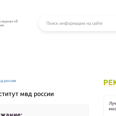
-журнал об
нии
РЕ
вд россии
ститут мвд россии
Луч
мос
жание: