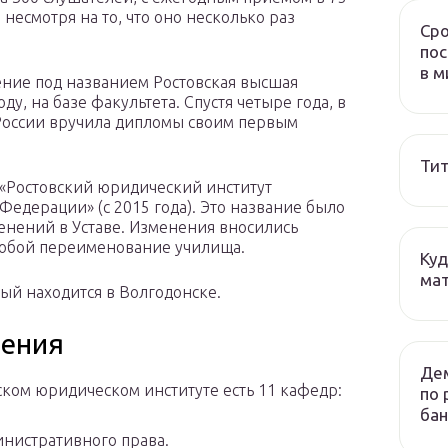
 несмотря на то, что оно несколько раз
Сро
пос
в м
ение под названием Ростовская высшая
у, на базе факультета. Спустя четыре года, в
 России вручила дипломы своим первым
Тит
«Ростовский юридический институт
едерации» (с 2015 года). Это название было
енений в Уставе. Изменения вносились
 собой переименование училища.
Куд
мат
ый находится в Волгодонске.
дения
Дем
ском юридическом институте есть 11 кафедр:
по 
бан
нистративного права.