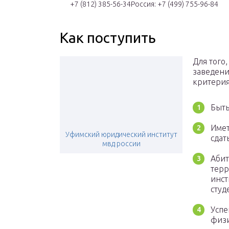
+7 (812) 385-56-34Россия: +7 (499) 755-96-84
Как поступить
Для того
заведени
критерия
Быть
Имет
Уфимский юридический институт
сдат
мвд россии
Абит
терр
инст
студ
Успе
физи