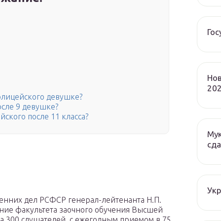
Гос
Нов
202
олицейского девушке?
осле 9 девушке?
йского после 11 класса?
Мук
сда
Ук
ренних дел РСФСР генерал-лейтенанта Н.П.
ение факультета заочного обучения Высшей
 300 слушателей, с ежегодным приемом в 75