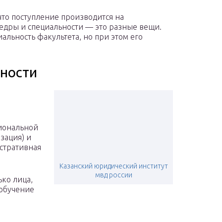
что поступление производится на
федры и специальности — это разные вещи.
альность факультета, но при этом его
ности
циональной
зация) и
стративная
Казанский юридический институт
мвд россии
ько лица,
обучение