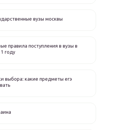
ударственные вузы москвы
ые правила поступления в вузы в
1 году
и выбора: какие предметы егэ
вать
раина