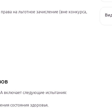
рава на льготное зачисление (вне конкурса,
Ви
вов
МА включает следующие испытания:
ния состояния здоровья.