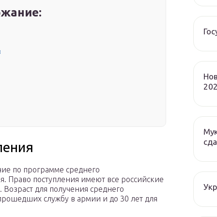
жание:
Гос
в
Нов
202
Мук
сда
ления
ие по программе среднего
. Право поступления имеют все российские
Ук
 Возраст для получения среднего
 прошедших службу в армии и до 30 лет для