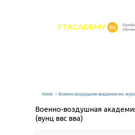
FTACADEMY
Онлайн
RU
обуче
Home
Военно-воздушная академия им. жуковс
Военно-воздушная академия 
(вунц ввс вва)