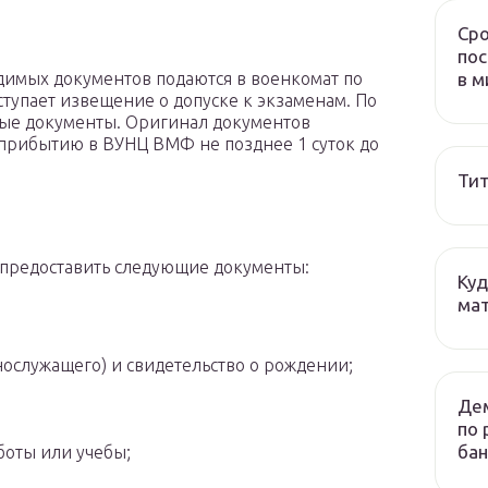
Сро
пос
в м
димых документов подаются в военкомат по
ступает извещение о допуске к экзаменам. По
ые документы. Оригинал документов
 прибытию в ВУНЦ ВМФ не позднее 1 суток до
Тит
предоставить следующие документы:
Куд
мат
нослужащего) и свидетельство о рождении;
Дем
по 
бан
боты или учебы;