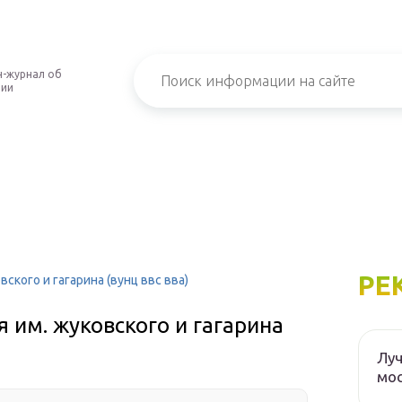
-журнал об
нии
РЕ
кого и гагарина (вунц ввс вва)
им. жуковского и гагарина
Луч
мос