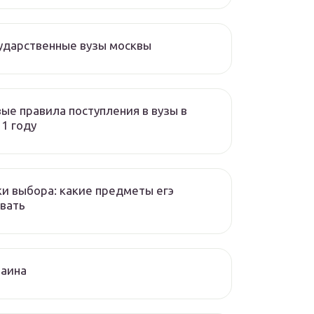
ударственные вузы москвы
ые правила поступления в вузы в
1 году
и выбора: какие предметы егэ
вать
раина