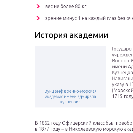
вес не более 80 кг;
зрение минус 1 на каждый глаз без оч
История академии
Государс
учрежден
Военно-М
имени Ад
Кузнецов
Навигаци
указу в 
(Морской
Вунц вмф военно-морская
1715 году
академия имени адмирала
кузнецова
В 1862 году Офицерский класс был преобра
в 1877 году – в Николаевскую морскую ака