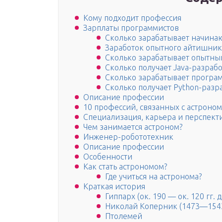
Кому подходит профессия
Зарплаты программистов
Сколько зарабатывает начин
Заработок опытного айтишник
Сколько зарабатывает опытны
Сколько получает Java-разраб
Сколько зарабатывает програм
Сколько получает Python-разр
Описание профессии
10 профессий, связанных с астроно
Специализация, карьера и перспект
Чем занимается астроном?
Инженер-робототехник
Описание профессии
Особенности
Как стать астрономом?
Где учиться на астронома?
Краткая история
Гиппарх (ок. 190 — ок. 120 гг. до
Николай Коперник (1473—154
Птолемей