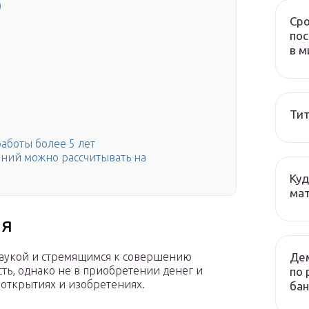
)
Сро
пос
в м
Тит
работы более 5 лет
аний можно рассчитывать на
Куд
мат
ия
Дем
аукой и стремящимся к совершению
ть, однако не в приобретении денег и
по 
 открытиях и изобретениях.
бан