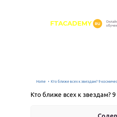
FTACADEMY
Онлайн
RU
обуче
Home
Кто ближе всех к звездам? 9 космиче
Кто ближе всех к звездам? 
Содер