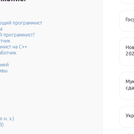
Гос
ающий программист
а
й программист?
отчик
мист на C++
Нов
аботчик
202
мией
ивы
Мук
сда
Ук
 н. э.)
3)