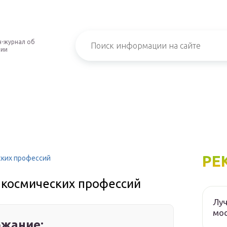
-журнал об
нии
РЕ
ских профессий
9 космических профессий
Луч
мос
жание: