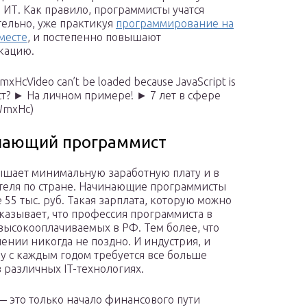
и ИТ. Как правило, программисты учатся
тельно, уже практикуя
программирование на
месте
, и постепенно повышают
кацию.
cVideo can’t be loaded because JavaScript is
ст? ► На личном примере! ► 7 лет в сфере
WmxHc)
инающий программист
ышает минимальную заработную плату и в
ателя по стране. Начинающие программисты
55 тыс. руб. Такая зарплата, которую можно
оказывает, что профессия программиста в
высокооплачиваемых в РФ. Тем более, что
лении никогда не поздно. И индустрия, и
у с каждым годом требуется все больше
в различных IT-технологиях.
ц — это только начало финансового пути