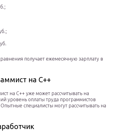
б.;
б.;
уб.
сравнения получает ежемесячную зарплату в
раммист на C++
ист на C++ уже может рассчитывать на
дний уровень оплаты труда программистов
. Опытные специалисты могут рассчитывать на
зработчик