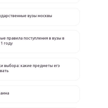
ударственные вузы москвы
ые правила поступления в вузы в
1 году
и выбора: какие предметы егэ
вать
раина