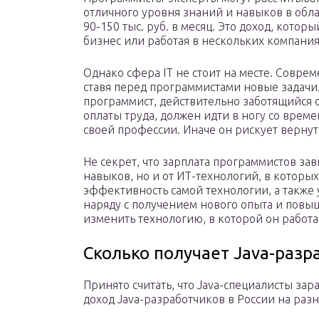
отличного уровня знаний и навыков в обл
90-150 тыс. руб. в месяц. Это доход, кото
бизнес или работая в нескольких компани
Однако сфера IT не стоит на месте. Совре
ставя перед программистами новые задачи
программист, действительно заботящийся 
оплаты труда, должен идти в ногу со врем
своей профессии. Иначе он рискует верну
Не секрет, что зарплата программистов зави
навыков, но и от ИТ-технологий, в которых
эффективность самой технологии, а также у
наряду с получением нового опыта и пов
изменить технологию, в которой он работае
Сколько получает Java-разр
Принято считать, что Java-специалисты за
доход Java-разработчиков в России на раз