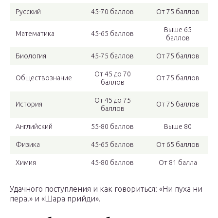
Русский
45-70 баллов
От 75 баллов
Выше 65
Математика
45-65 баллов
баллов
Биология
45-75 баллов
От 75 баллов
От 45 до 70
Обществознание
От 75 баллов
баллов
От 45 до 75
История
От 75 баллов
баллов
Английский
55-80 баллов
Выше 80
Физика
45-65 баллов
От 65 баллов
Химия
45-80 баллов
От 81 балла
Удачного поступления и как говориться: «Ни пуха ни
пера!» и «Шара прийди».