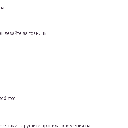
на:
 вылезайте за границы!
добится.
 все-таки нарушите правила поведения на