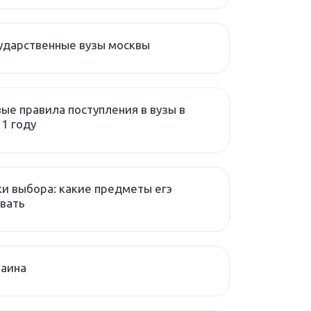
ударственные вузы москвы
ые правила поступления в вузы в
1 году
и выбора: какие предметы егэ
вать
раина