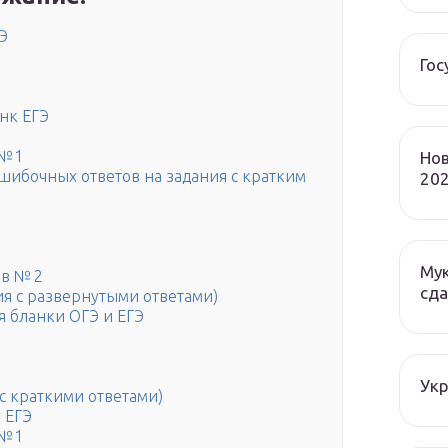
Э
Гос
нк ЕГЭ
 №1
Нов
шибочных ответов на задания с кратким
202
Мук
ов № 2
сда
ия с развернутыми ответами)
я бланки ОГЭ и ЕГЭ
Ук
(с краткими ответами)
 ЕГЭ
 №1