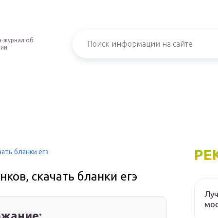
-журнал об
нии
РЕ
чать бланки егэ
нков, скачать бланки егэ
Луч
мос
жание: