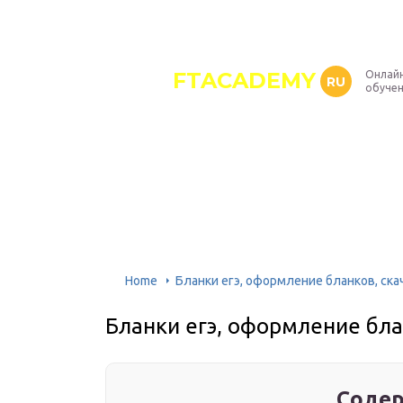
FTACADEMY
Онлайн
RU
обуче
Home
Бланки егэ, оформление бланков, ска
Бланки егэ, оформление бла
Содер