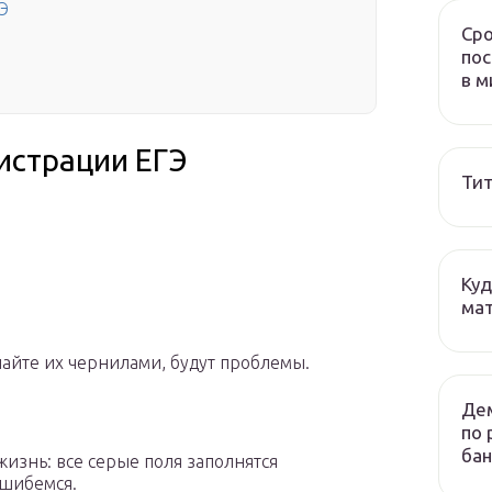
Э
Сро
пос
в м
истрации ЕГЭ
Тит
Куд
мат
пайте их чернилами, будут проблемы.
Дем
по 
бан
изнь: все серые поля заполнятся
ошибемся.