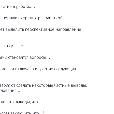
звитие в работах…
в первую очередь с разработкой…
яет выделить перспективное направление
мы открывает…
ыми становятся вопросы…
ение… и включало изучение следующих
зволяют сделать некоторые частные выводы,
едования:…
сделать выводы, что…
оляет заключить, что…)