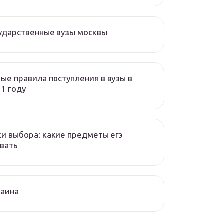
ударственные вузы москвы
ые правила поступления в вузы в
1 году
и выбора: какие предметы егэ
вать
раина