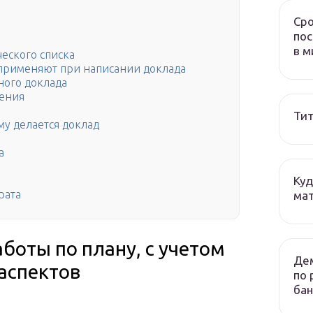
Сро
пос
в м
еского списка
применяют при написании доклада
ного доклада
дения
Тит
му делается доклад
а
Куд
рата
мат
боты по плану, с учетом
Дем
аспектов
по 
бан