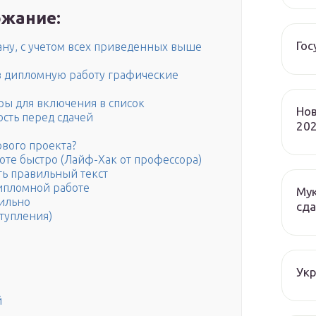
жание:
Гос
ну, с учетом всех приведенных выше
 в дипломную работу графические
ры для включения в список
Нов
сть перед сдачей
202
ового проекта?
оте быстро (Лайф-Хак от профессора)
ть правильный текст
ипломной работе
Мук
вильно
сда
тупления)
Ук
й