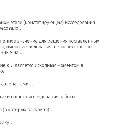
ьном этапе (констатирующем) исследования
ересовало…
пенное значение для решения поставленных
ач, имеют исследования, непосредственно
енные на …
е к… является исходным моментом в
ке
ставлена нами…
атики нашего исследования работы…
ся (в которых раскрыта)…
ифику…