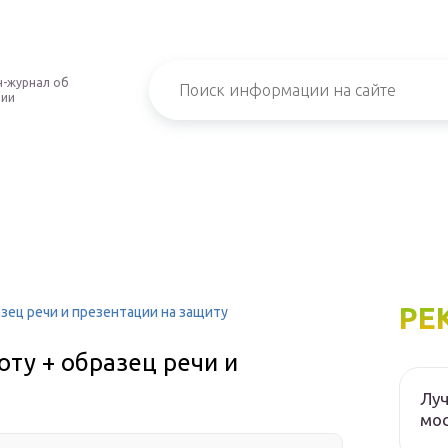
-журнал об
нии
РЕ
зец речи и презентации на защиту
ту + образец речи и
Луч
мос