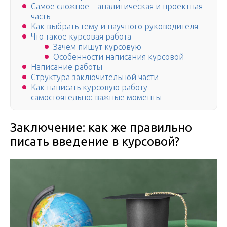
Самое сложное – аналитическая и проектная
часть
Как выбрать тему и научного руководителя
Что такое курсовая работа
Зачем пишут курсовую
Особенности написания курсовой
Написание работы
Структура заключительной части
Как написать курсовую работу
самостоятельно: важные моменты
Заключение: как же правильно
писать введение в курсовой?