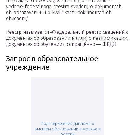
funkczii/7701537808-gosfunction/formirovanie-i-
vedenie-federalnogo-reestra-svedenij-o-dokumentah-
ob-obrazovanii-i-ili-o-kvalifikaczii-dokumentah-ob-
obuchenii/
Реестр называется «Федеральный реестр сведений о
документах об образовании и (или) о квалификации,
документах об обучении», сокращённо — ФРДО.
Запрос в образовательное
учреждение
Подтверждение диплома о
высшем образовании в москве и
россии