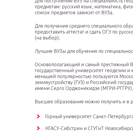
Для поступления ВУЗ на специальность геод
предметам: русский язык, математика, фи
список предметов зависит от ВУЗа.
Для получения среднего специального обра
предоставить аттестат и сдать ОГЭ по русс
(на выбор).
Лучшие ВУЗы для обучения по специальнос
Основополагающий и самый престижный ВУ
государственный университет геодезии и
меньшей популярностью пользуются Моско
землеустройству (ГУЗ) и Российский госу
имени Серго Орджоникидзе (МГРИ-РГГРУ).
Высшее образование можно получить и в ре
Горный университет Санкт-Петербург
НГАСУ-Сибстрин и СГУГиТ Новосибирс