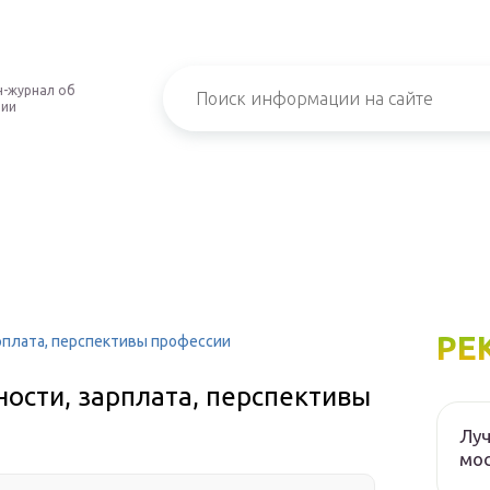
-журнал об
нии
РЕ
арплата, перспективы профессии
ности, зарплата, перспективы
Луч
мос