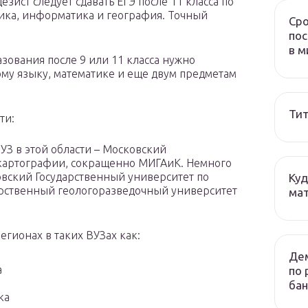
езист следует сдавать ЕГЭ после 11 класса по
зика, информатика и география. Точный
Сро
пос
в м
зования после 9 или 11 класса нужно
кому языку, математике и еще двум предметам
Тит
ти:
З в этой области – Московский
 картографии, сокращенно МИГАиК. Немного
вский Государственный университет по
Куд
дарственный геологоразведочный университет
мат
гионах в таких ВУЗах как:
Дем
а
по 
бан
ка