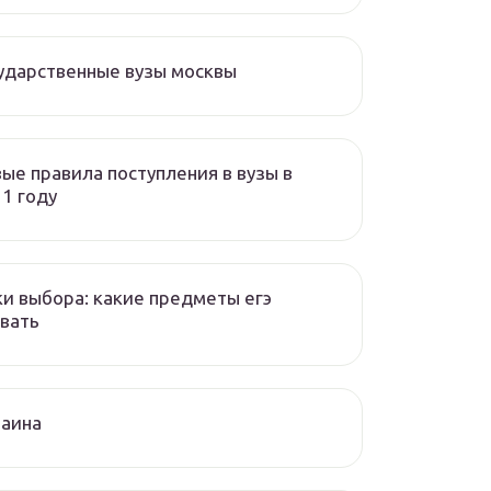
ударственные вузы москвы
ые правила поступления в вузы в
1 году
и выбора: какие предметы егэ
вать
раина