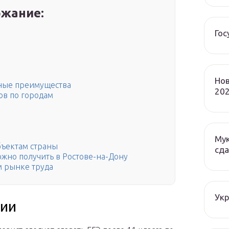
жание:
Гос
Нов
ные преимущества
202
ов по городам
Мук
бъектам страны
сда
ожно получить в Ростове-на-Дону
м рынке труда
Ук
нии