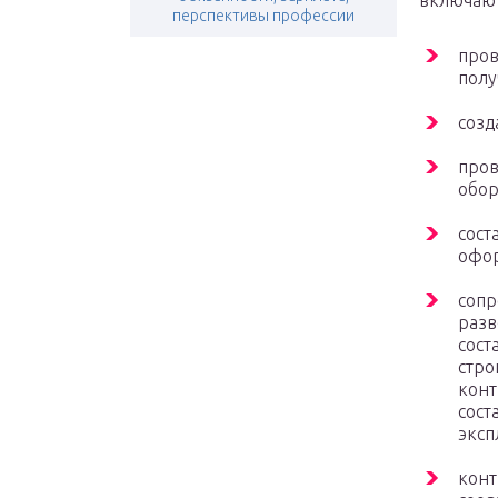
включают
перспективы профессии
пров
полу
созд
пров
обор
сост
офор
сопр
разв
сост
стро
конт
сост
эксп
конт