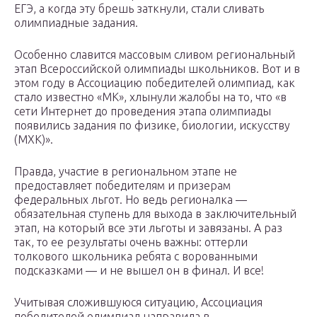
ЕГЭ, а когда эту брешь заткнули, стали сливать
олимпиадные задания.
Особенно славится массовым сливом региональный
этап Всероссийской олимпиады школьников. Вот и в
этом году в Ассоциацию победителей олимпиад, как
стало известно «МК», хлынули жалобы на то, что «в
сети Интернет до проведения этапа олимпиады
появились задания по физике, биологии, искусству
(МХК)».
Правда, участие в региональном этапе не
предоставляет победителям и призерам
федеральных льгот. Но ведь регионалка —
обязательная ступень для выхода в заключительный
этап, на который все эти льготы и завязаны. А раз
так, то ее результаты очень важны: оттерли
толкового школьника ребята с ворованными
подсказками — и не вышел он в финал. И все!
Учитывая сложившуюся ситуацию, Ассоциация
победителей олимпиад направила в