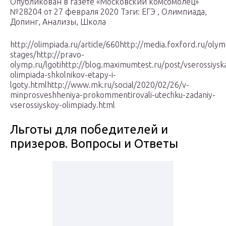
Опубликован в газете «Московский комсомолец»
№28204 от 27 февраля 2020 Тэги: ЕГЭ , Олимпиада,
Допинг, Анализы, Школа
http://olimpiada.ru/article/660http://media.foxford.ru/olym
stages/http://pravo-
olymp.ru/lgotihttp://blog.maximumtest.ru/post/vserossiysk
olimpiada-shkolnikov-etapy-i-
lgoty.htmlhttp://www.mk.ru/social/2020/02/26/v-
minprosveshheniya-prokommentirovali-utechku-zadaniy-
vserossiyskoy-olimpiady.html
Льготы для победителей и
призеров. Вопросы и Ответы