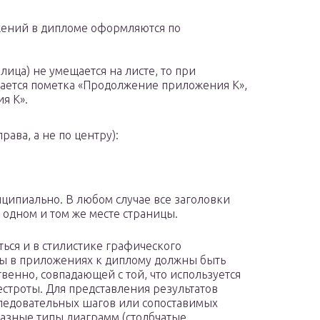
жений в дипломе оформляются по
лица) не умещается на листе, то при
ается пометка «Продолжение приложения К»,
я К».
рава, а не по центру):
ципиально. В любом случае все заголовки
в одном и том же месте страницы.
ся и в стилистике графического
мы в приложениях к диплому должны быть
венно, совпадающей с той, что используется
естроты. Для представления результатов
следовательных шагов или сопоставимых
разные типы диаграмм (столбчатые,