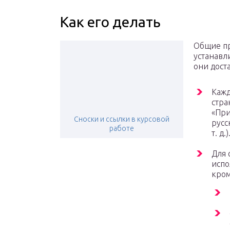
Как его делать
Общие п
устанавл
они дост
Кажд
стра
«При
Сноски и ссылки в курсовой
русс
работе
т. д.)
Для 
испо
кром