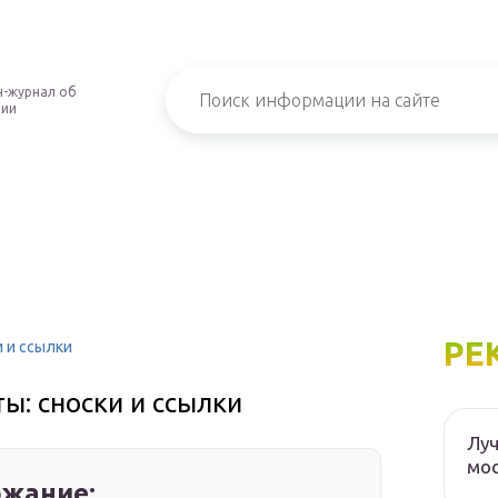
-журнал об
нии
РЕ
 и ссылки
ы: сноски и ссылки
Луч
мос
жание: