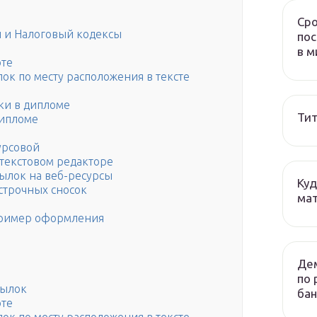
Сро
й и Налоговый кодексы
пос
в м
оте
к по месту расположения в тексте
ки в дипломе
Тит
дипломе
урсовой
в текстовом редакторе
ылок на веб-ресурсы
Куд
строчных сносок
мат
пример оформления
Дем
по 
сылок
бан
оте