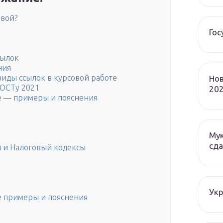
овой?
Гос
сылок
ния
виды ссылок в курсовой работе
Нов
ГОСТу 2021
202
те — примеры и пояснения
Мук
сда
й и Налоговый кодексы
Ук
те примеры и пояснения