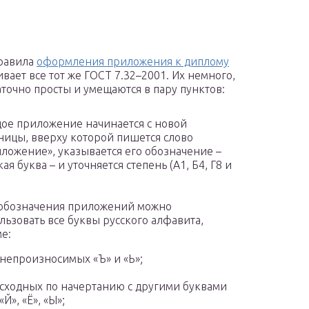
равила
оформления приложения к диплому
ивает все тот же ГОСТ 7.32–2001. Их немного,
аточно просты и умещаются в пару пунктов:
ое приложение начинается с новой
ницы, вверху которой пишется слово
ложение», указывается его обозначение –
кая буква – и уточняется степень (А1, Б4, Г8 и
.
обозначения приложений можно
льзовать все буквы русского алфавита,
е:
непроизносимых «Ъ» и «Ь»;
сходных по начертанию с другими буквами
«Й», «Ё», «Ы»;