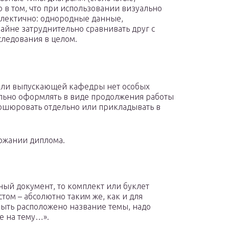
ко в том, что при использовании визуально
клектично: однородные данные,
йне затруднительно сравнивать друг с
следования в целом.
 или выпускающей кафедры нет особых
ильно оформлять в виде продолжения работы
рошюровать отдельно или прикладывать в
ржании диплома.
ый документ, то комплект или буклет
том – абсолютно таким же, как и для
 быть расположено название темы, надо
е на тему…».