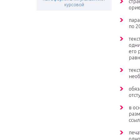
стра
курсовой
орие
пара
по 2
текс
одни
его 
равн
текс
необ
обяз
отст
в ос
разм
ссыл
печа
одно