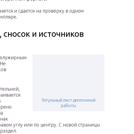
ается и сдается на проверку в одном
мпляре.
 сносок и источников
 полужирным
 Не
ков
тельной,
ваивается
Титульный лист дипломной
я
работы
трено
на
знак
авом углу или по центру. С новой страницы
 раздел.