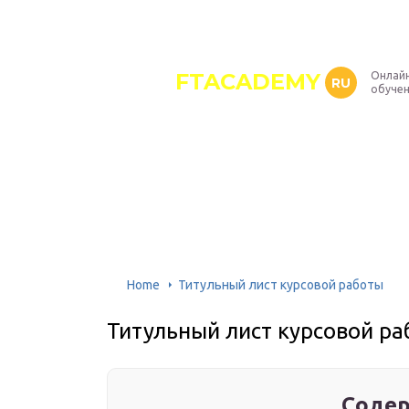
FTACADEMY
Онлайн
RU
обуче
Home
Титульный лист курсовой работы
Титульный лист курсовой р
Содер