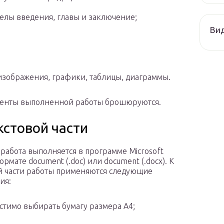
делы введения, главы и заключение;
Ви
изображения, графики, таблицы, диаграммы.
менты выполненной работы брошюруются.
стовой части
 работа выполняется в программе Microsoft
рмате document (.doc) или document (.docx). К
й части работы применяются следующие
ия:
стимо выбирать бумагу размера А4;