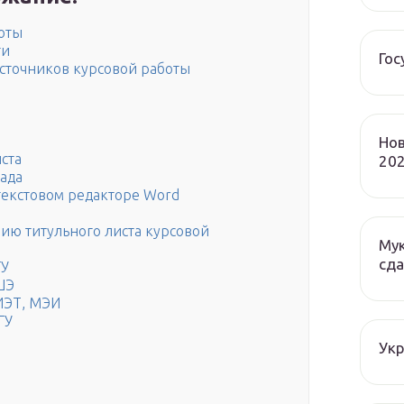
оты
ти
Гос
сточников курсовой работы
Нов
ста
202
лада
текстовом редакторе Word
ию титульного листа курсовой
Мук
сда
ГУ
ШЭ
ИЭТ, МЭИ
ГУ
Ук