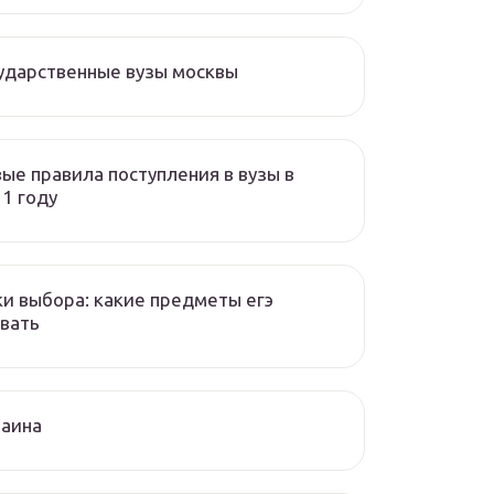
ударственные вузы москвы
ые правила поступления в вузы в
1 году
и выбора: какие предметы егэ
вать
раина