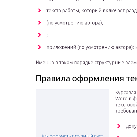
текста работы, который включает раз
(по усмотрению автора);
;
приложений (по усмотрению автора): 
Именно в таком порядке структурные эле
Правила оформления тек
Курсовая
Word в фо
текстово
требован
допу
Как оформить титульный лист