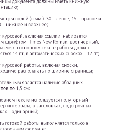
ницы документа должны иметь книжную
нтацию;
метры полей (в мм.): 30 – левое, 15 – правое и
0 – нижнее и верхнее;
т курсовой, включая ссылки, набирается
м шрифтом: Times New Roman, цвет черный,
размер в основном тексте работы должен
яться 14 пт, в автоматических сносках – 12 пт;
т курсовой работы, включая сноски,
ходимо располагать по ширине страницы;
ательным является наличие абзацных
упов по 1,5 см:
новном тексте используется полуторный
ер интервала, в заголовках, подстрочных
ках – одинарный;
ть готовой работы выполняется только в
стороннем формате: