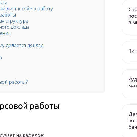
ста
й лист к себе в работу
Сро
 работы
пос
ая структура
в м
ного доклада
дения
му делается доклад
Тит
а
Куд
вой работы?
мат
урсовой работы
Дем
по 
бан
олучает на кафедре;