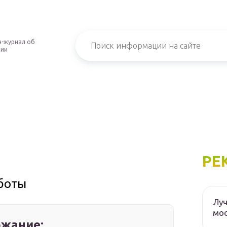
-журнал об
нии
РЕ
аботы
Луч
мос
жание: