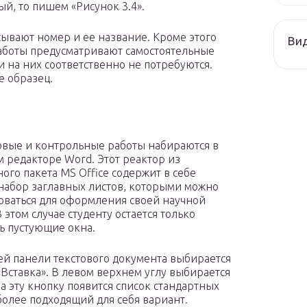
ый, то пишем «Рисунок 3.4».
сывают номер и ее название. Кроме этого
Ви
аботы предусматривают самостоятельные
и на них соответственно не потребуются.
е образец.
овые и контрольные работы набираются в
м редакторе Word. Этот реактор из
ного пакета MS Office содержит в себе
набор заглавных листов, которыми можно
оваться для оформления своей научной
 этом случае студенту остается только
ь пустующие окна.
ей панели текстового документа выбирается
«Вставка». В левом верхнем углу выбирается
а эту кнопку появится список стандартных
более подходящий для себя вариант.