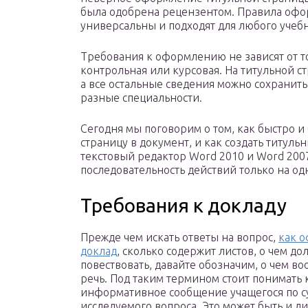
была одобрена рецензентом. Правила офо
универсальны и подходят для любого учебн
Требования к оформлению не зависят от то
контрольная или курсовая. На титульной с
а все остальные сведения можно сохранить
разные специальности.
Сегодня мы поговорим о том, как быстро 
страницу в документ, и как создать титуль
текстовый редактор Word 2010 и Word 2007
последовательность действий только на одн
Требования к докладу
Прежде чем искать ответы на вопрос,
как 
доклад
, сколько содержит листов, о чем до
повествовать, давайте обозначим, о чем в
речь. Под таким термином стоит понимать 
информативное сообщение учащегося по с
исследуемого вопроса. Это может быть и ли