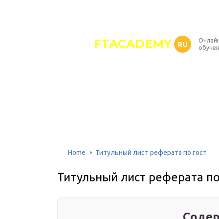
FTACADEMY
Онлайн
RU
обуче
Home
Титульный лист реферата по гост
Титульный лист реферата по
Содер