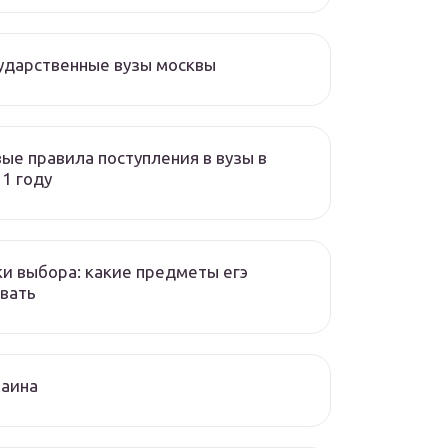
ударственные вузы москвы
ые правила поступления в вузы в
1 году
и выбора: какие предметы егэ
вать
раина