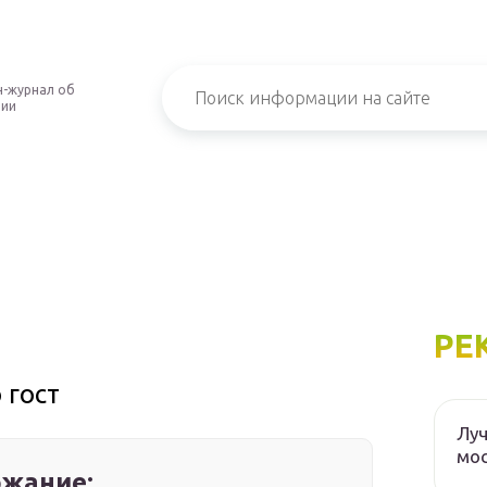
-журнал об
нии
РЕ
 гост
Луч
мос
жание: