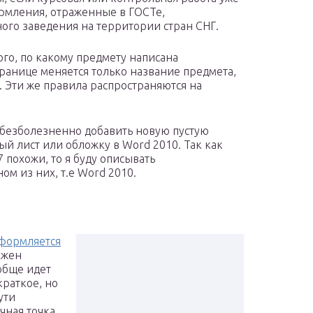
рмления, отраженные в ГОСТе,
ого заведения на территории стран СНГ.
го, по какому предмету написана
транице меняется только название предмета,
. Эти же правила распространяются на
и безболезненно добавить новую пустую
ный лист или обложку в Word 2010. Так как
 похожи, то я буду описывать
ом из них, т.е Word 2010.
оформляется
лжен
ообще идет
краткое, но
ути
чная точка