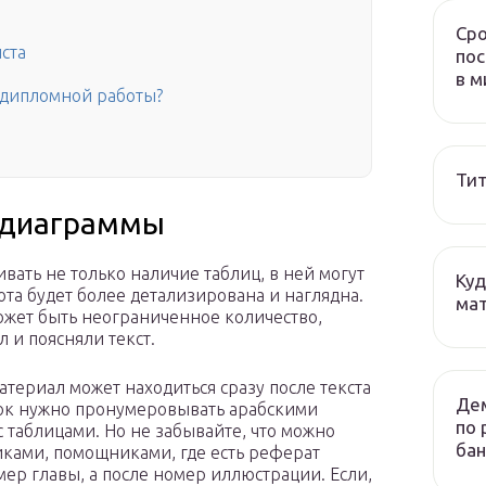
Сро
ста
пос
в м
я дипломной работы?
Тит
и диаграммы
вать не только наличие таблиц, в ней могут
Куд
ота будет более детализирована и наглядна.
мат
ожет быть неограниченное количество,
 и поясняли текст.
материал может находиться сразу после текста
Дем
ок нужно пронумеровывать арабскими
по 
с таблицами. Но не забывайте, что можно
бан
ками, помощниками, где есть реферат
ер главы, а после номер иллюстрации. Если,