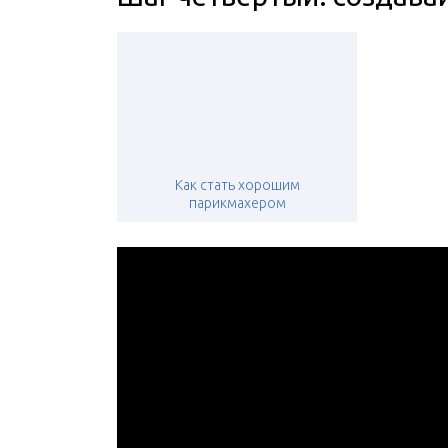
Как стать хорошим
парикмахером