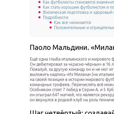
Как футболисты становятся знамен
Как стать хорошим футболистом и п
Физическая подготовка и здоровый
Подробности
Как все начинается
Положительные и отрицатель
Паоло Мальдини. «Милан
Ещё одна глыба итальянского и мирового ф
Он дебютировал за «красно-чёрных» в 16 ле
Пожалуй, за другую команду он и не мог и
выложить надпись «Из Милана» (на итальян
на своей позиции в истории мирового футб
командных трофеев. Перечислять всё можно
Особняком стоят 7 побед в Серии А, и 5 К
он отыграл 647 матчей, что является рекор
он вернулся в родной клуб на роль технич
Шаг четвёртый: создава