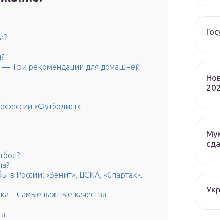
Гос
а?
я?
ю — Три рекомендации для домашней
Нов
202
рофессии «Футболист»
Мук
сда
тбол?
ла?
 в России: «Зенит», ЦСКА, «Спартак»,
Ук
ка – Самые важные качества
та