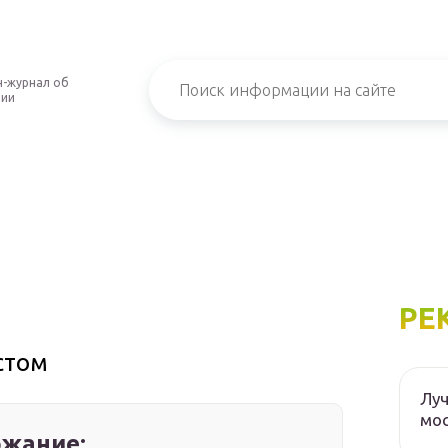
-журнал об
нии
РЕ
стом
Луч
мос
жание: