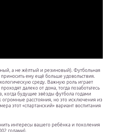
аный, а не жёлтый и резиновый). Футбольная
 приносить ему ещё больше удовольствия.
хологическую среду. Важную роль играет
роходят далеко от дома, тогда позаботьтесь
в, когда будущие звёзды футбола годами
огромные расстояния, но это исключения из
имера этот «спартанский» вариант воспитания
внить интересы вашего ребёнка и поколения
002 годами).