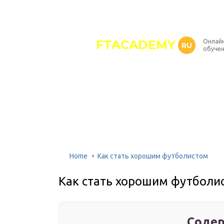
FTACADEMY
Онлайн
RU
обуче
Home
Как стать хорошим футболистом
Как стать хорошим футболи
Содер