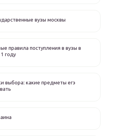
ударственные вузы москвы
ые правила поступления в вузы в
1 году
и выбора: какие предметы егэ
вать
раина